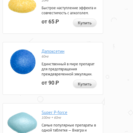
20мг
Быстрое наступление эффекта и
совместимость с алкоголем.
от 65
Р
Купить
Дапоксетин
60мг
Единственный в мире препарат
для предотвращения
преждевременной эякуляции.
от 90
Р
Купить
Super P-force
100мг + 60мг
Самые популярные препараты в
одной таблетке — Виагра и