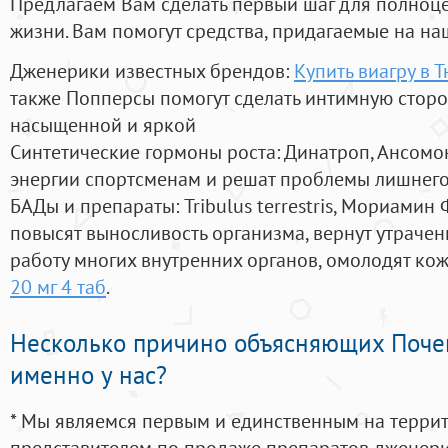
Предлагаем Вам сделать первый шаг для полноц
жизни. Вам помогут средства, придагаемые на на
Дженерики известных брендов:
Купить виагру в 
также Попперсы помогут сделать интимную стор
насыщенной и яркой
Синтетические гормоны роста
: Динатроп, Ансомо
энергии спортсменам и решат проблемы лишнего
БАДы и препараты:
Tribulus terrestris, Мориамин
повысят выносливость организма, вернут утрачен
работу многих внутренних органов, омолодят кожу
20 мг 4 таб
.
Несколько причино объясняющих Поче
именно у нас?
* Мы являемся первым и единственным на терри
представителем по продаже препаратов дженер