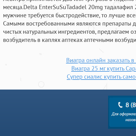
месяца.Delta EnterSuSuTadadel 20mg тадалафил 2
мужчине требуется быстродействие, то лучше все
Самыми востребованными являются препараты д
чистых натуральных ингредиентов, предлагаем о
возбудитель в каплях аптеках аптечными возбуди
Виагра онлайн заказать в
Виагра 25 мг купить Са
Супер сиалис купить сам