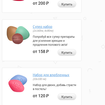
от 200
Р
Купить
Супер набор
(2х160мг, 4х80мг)
Попробуй все супер препараты
для усиления эрекции и
продления полового акта!
от 158
Р
Купить
Набор для влюбленных
(10х100 мг)
Набор для двоих, добавь страсти
в постель!
от 120
Р
Купить