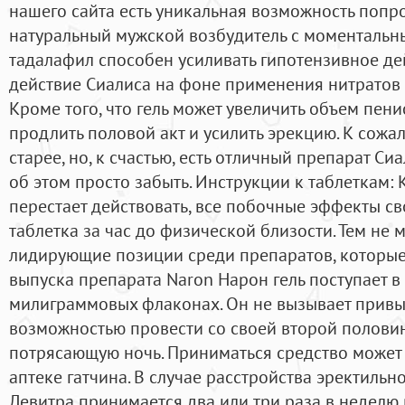
нашего сайта есть уникальная возможность попр
натуральный мужской возбудитель с моментальн
тадалафил способен усиливать гипотензивное де
действие Сиалиса на фоне применения нитратов
Кроме того, что гель может увеличить объем пени
продлить половой акт и усилить эрекцию. К сож
старее, но, к счастью, есть отличный препарат Си
об этом просто забыть. Инструкции к таблеткам: 
перестает действовать, все побочные эффекты св
таблетка за час до физической близости. Тем не м
лидирующие позиции среди препаратов, которы
выпуска препарата Naron Нарон гель поступает в
милиграммовых флаконах. Он не вызывает привы
возможностью провести со своей второй полови
потрясающую ночь. Приниматься средство может 
аптеке гатчина. В случае расстройства эректиль
Левитра принимается два или три раза в неделю 