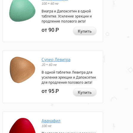
100 + 60 мг
Виагра и Дапоксетин в одной
таблетке. Усиление эрекции и
продление полового акта!
от 90
Р
Купить
Супер Левитра
20 + 60 мг
В одной таблетке Левитра для
усиления эрекции и Дапоксетин
для продления полового акта!
от 95
Р
Купить
Аванафил
100 мг