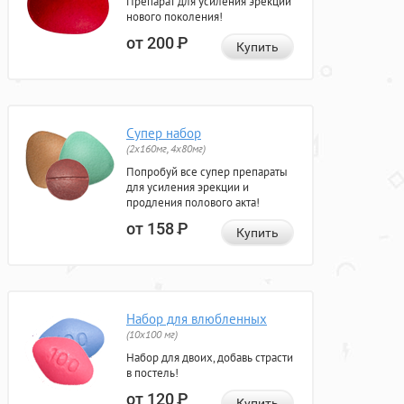
Препарат для усиления эрекции
нового поколения!
от 200
Р
Купить
Супер набор
(2х160мг, 4х80мг)
Попробуй все супер препараты
для усиления эрекции и
продления полового акта!
от 158
Р
Купить
Набор для влюбленных
(10х100 мг)
Набор для двоих, добавь страсти
в постель!
от 120
Р
Купить