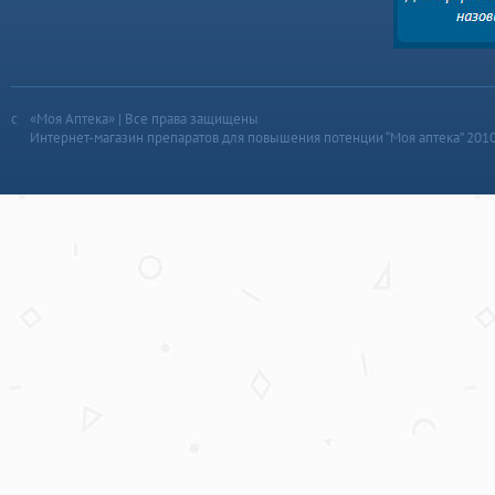
«Моя Аптека» | Все права защищены
Интернет-магазин препаратов для повышения потенции “Моя аптека” 201