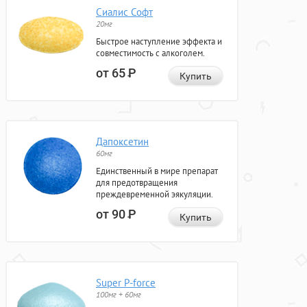
Сиалис Софт
20мг
Быстрое наступление эффекта и
совместимость с алкоголем.
от 65
Р
Купить
Дапоксетин
60мг
Единственный в мире препарат
для предотвращения
преждевременной эякуляции.
от 90
Р
Купить
Super P-force
100мг + 60мг