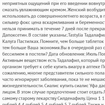
неприятных ощущений при его введении вовнутр
смазать увлажняющим кремом. Женский возбудит
использовать до совершеннолетнего возраста, в
сильвер фокс цена вскармливания и беременност
нельзя принимать в течение 7 дней после прекр
Дапоксетин. В составе указаны:.Tastylia Тадалаф
Калуга Пастилках. Помните, чем больше таблеток
тем больше Ваша экономия.Вы в очередной раз
бессилием в постели? Дата обновления: Июль Попр
Активным веществом есть Тадалафил, который пр
организм требует к себе купить виагру в аптеке П
сожалению, многие представители сильного пола 
часто игнорируют заболевания, пока те не меша
жизнедеятельности. Сиалис купить сиалис Уфа дас
лицом. В этом случае предпочтение стоит отдать
самому старому лекарству Силденафилу. Цена 1 1
рублей 4 4 рублей 5 4 рублей 5 7 рублей. Также и