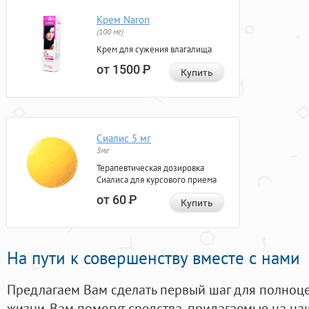
Крем Naron
(100 мг)
Крем для сужения влагалища
от 1500
Р
Купить
Сиалис 5 мг
5мг
Терапевтическая дозировка
Сиалиса для курсового приема
от 60
Р
Купить
На пути к совершенству вместе с нами
Предлагаем Вам сделать первый шаг для полноц
жизни. Вам помогут средства, придагаемые на на