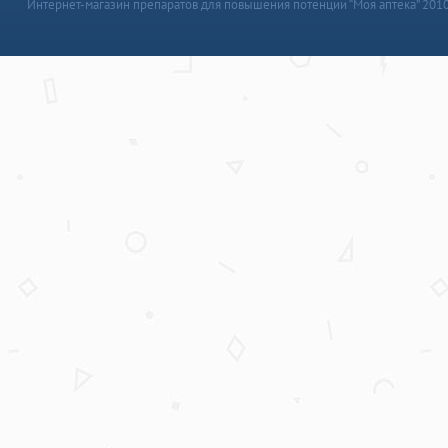
Интернет-магазин препаратов для повышения потенции “Моя аптека” 201