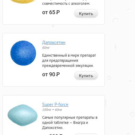
совместимость с алкоголем.
от 65
Р
Купить
Дапоксетин
60мг
Единственный в мире препарат
для предотвращения
преждевременной эякуляции.
от 90
Р
Купить
Super P-force
100мг + 60мг
Самые популярные препараты в
одной таблетке — Виагра и
Дапоксетин.