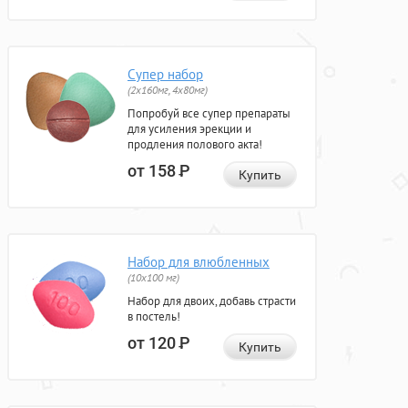
Супер набор
(2х160мг, 4х80мг)
Попробуй все супер препараты
для усиления эрекции и
продления полового акта!
от 158
Р
Купить
Набор для влюбленных
(10х100 мг)
Набор для двоих, добавь страсти
в постель!
от 120
Р
Купить