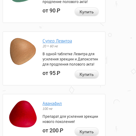
продление полового акта!
от 90
Р
Купить
Супер Левитра
20 + 60 мг
В одной таблетке Левитра для
усиления эрекции и Дапоксетин
для продления полового акта!
от 95
Р
Купить
Аванафил
100 мг
Препарат для усиления эрекции
нового поколения!
от 200
Р
Купить