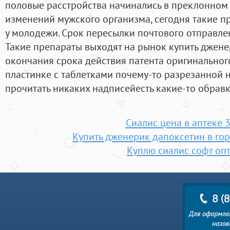
половые расстройства начинались в преклонном 
изменений мужского организма, сегодня такие п
у молодежи. Срок пересылки почтового отправлен
Такие препараты выходят на рынок купить джене
окончания срока действия патента оригинально
пластинке с таблетками почему-то разрезанной н
прочитать никаких надписейесть какие-то обравки 
Сиалис цена в аптеке 3
Купить дженерик дапоксетин в го
Куплю сиалис софт оп