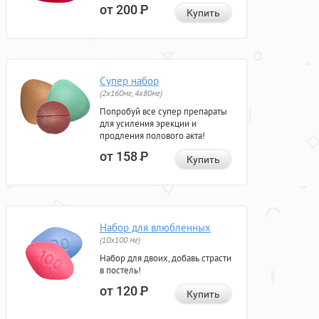
от 200
Р
Купить
Супер набор
(2х160мг, 4х80мг)
Попробуй все супер препараты
для усиления эрекции и
продления полового акта!
от 158
Р
Купить
Набор для влюбленных
(10х100 мг)
Набор для двоих, добавь страсти
в постель!
от 120
Р
Купить