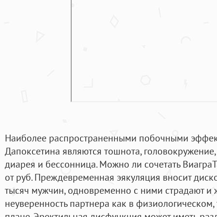
Наиболее распространенными побочными эффек
Дапоксетина являются тошнота, головокружение, с
диарея и бессонница. Можно ли сочетать Виагра
от руб. Преждевременная эякуляция вносит диск
тысяч мужчин, одновременно с ними страдают и
неуверенность партнера как в физиологическом, 
плане. Эректильная дисфункция может иметь раз