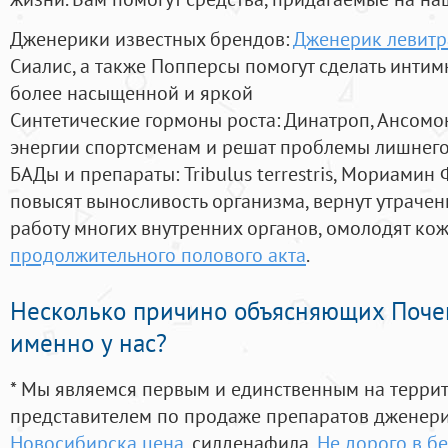
Дженерики известных брендов:
Дженерик левитр
Сиалис, а также Попперсы помогут сделать инти
более насыщенной и яркой
Синтетические гормоны роста
: Динатроп, Ансомо
энергии спортсменам и решат проблемы лишнего
БАДы и препараты:
Tribulus terrestris, Мориамин
повысят выносливость организма, вернут утрачен
работу многих внутренних органов, омолодят кожу
продолжительного полового акта
.
Несколько причино объясняющих Поче
именно у нас?
* Мы являемся первым и единственным на терри
представителем по продаже препаратов дженер
Новосибирска цена
, силденафила
,
Не дорого в б