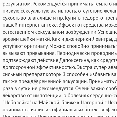
результатом. Рекомендуется принимать тем, кто 
низкую сексуальную активность, отсутствие жела
сухость во влагалище и пр. Купить недорого преп
нашей интернет-аптеке. Эффект от средства може
естественном сексуальном возбуждении. Успешн
эрозии шейки матки. Как и дженерики Левитры, 
уступают оригиналу. Можно спокойно принимать т
вызывают привыкания. Периодически проводимы
подтверждают действие Дапоксетина, как средст
долгосрочной эффективностью. Экстра супер ава
сильный препарат который способен избавить вас
так же преждевременной эякуляции. Принимать 
раза в сутки не рекомендуется. Очень важно со
лекарство от импотенции, о болезнях сердечно-с
"Неболейка" на Майской, ближе к Нагорной г. Не
принимать сиалис из официальных аптек - эффек
Преимущества При покупке препарата клиент по