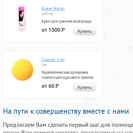
Крем Naron
(100 мг)
Крем для сужения влагалища
от 1500
Р
Купить
Сиалис 5 мг
5мг
Терапевтическая дозировка
Сиалиса для курсового приема
от 60
Р
Купить
На пути к совершенству вместе с нами
Предлагаем Вам сделать первый шаг для полноц
жизни. Вам помогут средства, придагаемые на на