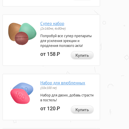
Супер набор
(2х160мг, 4х80мг)
Попробуй все супер препараты
для усиления эрекции и
продления полового акта!
от 158
Р
Купить
Набор для влюбленных
(10х100 мг)
Набор для двоих, добавь страсти
в постель!
от 120
Р
Купить