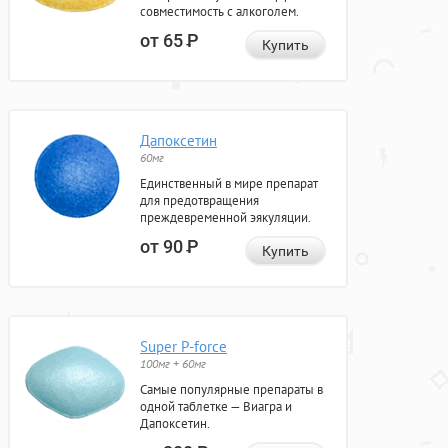
совместимость с алкоголем.
от 65
Р
Купить
Дапоксетин
60мг
Единственный в мире препарат
для предотвращения
преждевременной эякуляции.
от 90
Р
Купить
Super P-force
100мг + 60мг
Самые популярные препараты в
одной таблетке — Виагра и
Дапоксетин.