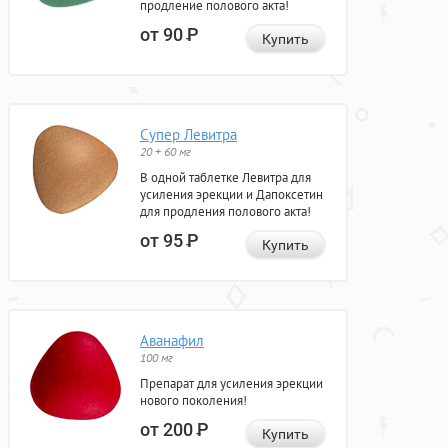
продление полового акта!
от 90
Р
Купить
Супер Левитра
20 + 60 мг
В одной таблетке Левитра для
усиления эрекции и Дапоксетин
для продления полового акта!
от 95
Р
Купить
Аванафил
100 мг
Препарат для усиления эрекции
нового поколения!
от 200
Р
Купить