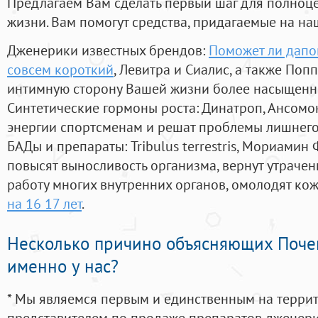
Предлагаем Вам сделать первый шаг для полноц
жизни. Вам помогут средства, придагаемые на на
Дженерики известных брендов:
Поможет ли дапо
совсем короткий
, Левитра и Сиалис, а также Поп
интимную сторону Вашей жизни более насыщенн
Синтетические гормоны роста
: Динатроп, Ансомо
энергии спортсменам и решат проблемы лишнего
БАДы и препараты:
Tribulus terrestris, Мориамин
повысят выносливость организма, вернут утрачен
работу многих внутренних органов, омолодят кожу
на 16 17 лет
.
Несколько причино объясняющих Поче
именно у нас?
* Мы являемся первым и единственным на терри
представителем по продаже препаратов дженер