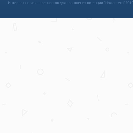
Интернет-магазин препаратов для повышения потенции “Моя аптека” 201