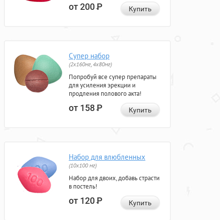
от 200
Р
Купить
Супер набор
(2х160мг, 4х80мг)
Попробуй все супер препараты
для усиления эрекции и
продления полового акта!
от 158
Р
Купить
Набор для влюбленных
(10х100 мг)
Набор для двоих, добавь страсти
в постель!
от 120
Р
Купить