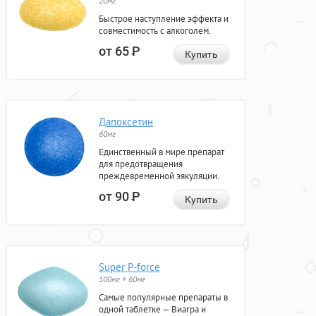
20мг
Быстрое наступление эффекта и
совместимость с алкоголем.
от 65
Р
Купить
Дапоксетин
60мг
Единственный в мире препарат
для предотвращения
преждевременной эякуляции.
от 90
Р
Купить
Super P-force
100мг + 60мг
Самые популярные препараты в
одной таблетке — Виагра и