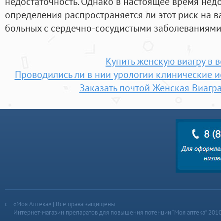
недостаточность. Однако в настоящее время нед
определения распространяется ли этот риск на 
больных с сердечно-сосудистыми заболеваниями
Купить женскую виагру в 
Проводились ли в нии урологии клинические и
Заказать почтой Женская Виагр
«Моя Аптека» | Все права защищены
Интернет-магазин препаратов для повышения потенции “Моя аптека” 201