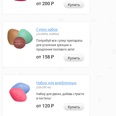
от 200
Р
Купить
Супер набор
(2х160мг, 4х80мг)
Попробуй все супер препараты
для усиления эрекции и
продления полового акта!
от 158
Р
Купить
Набор для влюбленных
(10х100 мг)
Набор для двоих, добавь страсти
в постель!
от 120
Р
Купить