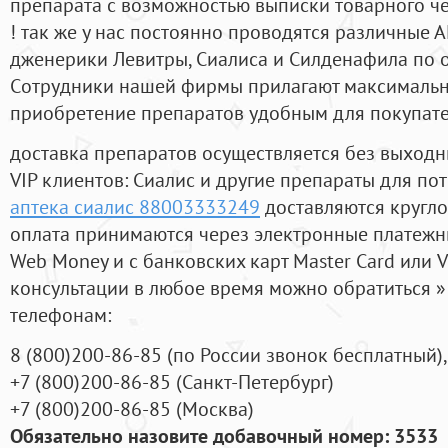
препарата с возможностью выписки товарного ч
! так же у нас постоянно проводятся различные
дженерики Левитры, Сиалиса и Силденафила по 
Cотрудники нашей фирмы прилагают максимальны
приобретение препаратов удобным для покупат
доставка препаратов осуществляется без выходн
VIP клиентов: Сиалис и другие препараты для пот
аптека сиалис 88003333249
доставляются кругло
оплата принимаются через электронные платежн
Web Money и с банковских карт Master Card или V
консультации в любое время можно обратиться
телефонам:
8
(800
)200-86-85
(
по России звонок бесплатный),
+7
(800
)200-86-85
(
Санкт-Петербург)
+7
(800
)200-86-85
(
Москва)
Обязательно назовите добавочный номер: 3533