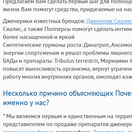
Предлагаем Вам сделать первый шаг для полноц
жизни. Вам помогут средства, придагаемые на на
Дженерики известных брендов:
Дженерик Сиалис
Сиалис, а также Попперсы помогут сделать инти
более насыщенной и яркой
Синтетические гормоны роста
: Динатроп, Ансомо
энергии спортсменам и решат проблемы лишнего
БАДы и препараты:
Tribulus terrestris, Мориамин
повысят выносливость организма, вернут утрачен
работу многих внутренних органов, омолодят кожу
Несколько причино объясняющих Поче
именно у нас?
* Мы являемся первым и единственным на терри
представителем по продаже препаратов дженер
применения форум
, силденафила
,
Левитра гель 