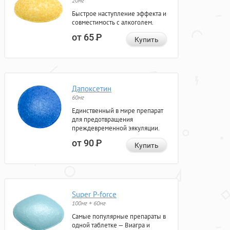
20мг
Быстрое наступление эффекта и
совместимость с алкоголем.
от 65
Р
Купить
Дапоксетин
60мг
Единственный в мире препарат
для предотвращения
преждевременной эякуляции.
от 90
Р
Купить
Super P-force
100мг + 60мг
Самые популярные препараты в
одной таблетке — Виагра и