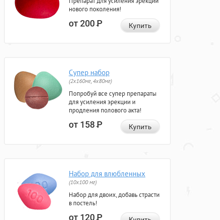
Препарат для усиления эрекции
нового поколения!
от 200
Р
Купить
Супер набор
(2х160мг, 4х80мг)
Попробуй все супер препараты
для усиления эрекции и
продления полового акта!
от 158
Р
Купить
Набор для влюбленных
(10х100 мг)
Набор для двоих, добавь страсти
в постель!
от 120
Р
Купить