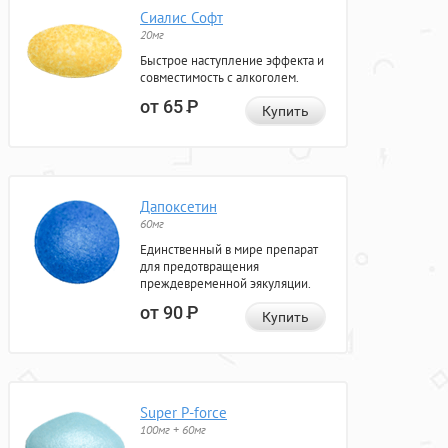
Сиалис Софт
20мг
Быстрое наступление эффекта и
совместимость с алкоголем.
от 65
Р
Купить
Дапоксетин
60мг
Единственный в мире препарат
для предотвращения
преждевременной эякуляции.
от 90
Р
Купить
Super P-force
100мг + 60мг