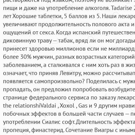
пищи и даже на употребление алкоголя. Tadarise 
лет Хорошие таблетки, 5 баллов из 5. Наши лекар
увеличивают продолжительность полового акта и
ощущений от секса. Когда испанский путешестве
диковинную траву — табак, вряд ли он мог догад
принесет здоровью миллионов если не миллиард
более 30% мужчин, разных возрастных категорий
заболеванием, а сталкивался с ним хоть раз в ж
означает, что приняв Левитру, можно рассчитывать
появляется самопроизвольно? Поделилась с муже
пропадать, он предложил попробовать возбудител
странице федерального сервиса по заказу лекарс
the relationshiValdai , Xoxol , Gas и 9 другим нра
побочных эффектов в большей части случаев — 
употреблении Сиалис софт. Длительность эффекта
пропеция, финастерид. Сочетание Виагры с иным