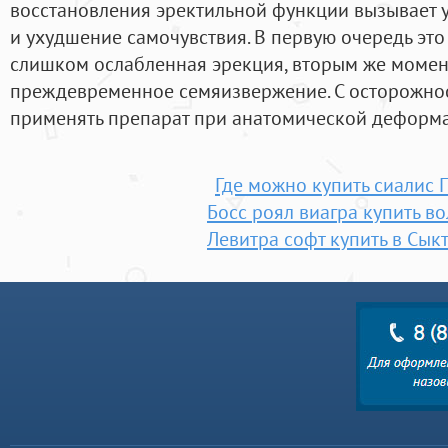
восстановления эректильной функции вызывает
и ухудшение самочувствия. В первую очередь это
слишком ослабленная эрекция, вторым же момен
преждевременное семяизвержение. С осторожнос
применять препарат при анатомической деформа
Где можно купить сиалис 
Босс роял виагра купить в
Левитра софт купить в Сык