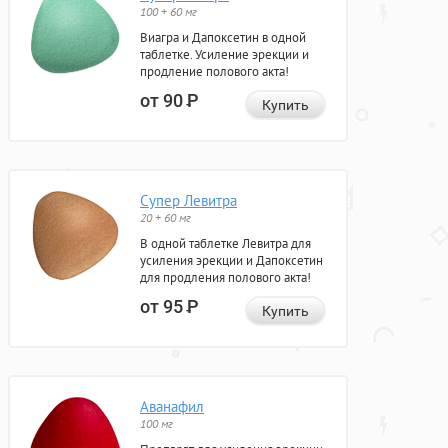
100 + 60 мг
Виагра и Дапоксетин в одной
таблетке. Усиление эрекции и
продление полового акта!
от 90
Р
Купить
Супер Левитра
20 + 60 мг
В одной таблетке Левитра для
усиления эрекции и Дапоксетин
для продления полового акта!
от 95
Р
Купить
Аванафил
100 мг