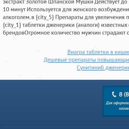
экстракт Золотой Шпанской Мушки Действует до 
10 минут Используется для женского возбуждени
алкоголем. в {city_5} Препараты для увеличения 
{city_1} таблетки дженерики (аналоги) известны
брендовОгромное количество мужчин страдают о
Виагра таблетки в киши
Дешевые препараты повышающие
Сунитиниб дженери