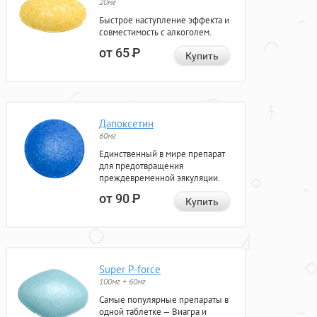
20мг
Быстрое наступление эффекта и
совместимость с алкоголем.
от 65
Р
Купить
Дапоксетин
60мг
Единственный в мире препарат
для предотвращения
преждевременной эякуляции.
от 90
Р
Купить
Super P-force
100мг + 60мг
Самые популярные препараты в
одной таблетке — Виагра и