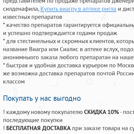
представителем по продаже препаратов дженер
силденафила
,
Купить виагру в аптеке ригла
и дис
известных препаратов
* качество препаратов гарантируется официаль
и успешно подтверждается годами продаж
* для стестинельных и скромных клиентов, кото
название Виагра или Сиалис в аптеке вслух, под
анонимныого заказа любого препаратан на наше
* быстрая и удобная доставка курьером по Москве
же возможна доставка препаратов почтой России
классом
Покупать у нас выгодно
! каждому новому покупателю
СКИДКА 10%
- пос
последующие покупки
!
БЕСПЛАТНАЯ ДОСТАВКА
при заказе товара на с