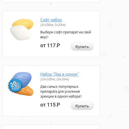
Софт набор
(3x100мг, 3x20мг)
Выбери софт-препарат на свой
вкус!
от 117
Р
Купить
Набор "Два в одном"
(10x100мг, 10x20мг)
Два самых популярных
препарата для усиления
эрекции в одном наборе!
от 115
Р
Купить