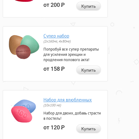
от 200
Р
Купить
Супер набор
(2х160мг, 4х80мг)
Попробуй все супер препараты
для усиления эрекции и
продления полового акта!
от 158
Р
Купить
Набор для влюбленных
(10х100 мг)
Набор для двоих, добавь страсти
в постель!
от 120
Р
Купить