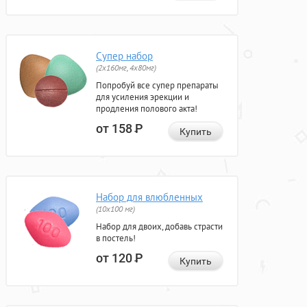
Супер набор
(2х160мг, 4х80мг)
Попробуй все супер препараты
для усиления эрекции и
продления полового акта!
от 158
Р
Купить
Набор для влюбленных
(10х100 мг)
Набор для двоих, добавь страсти
в постель!
от 120
Р
Купить