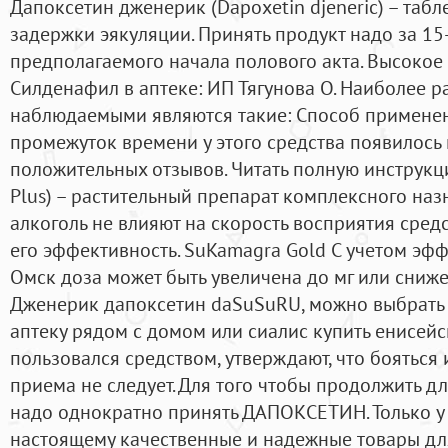
Дапоксетин дженерик (Dapoxetin djeneric) – таб
задержки эякуляции. Принять продукт надо за 15
предполагаемого начала полового акта. Высокое
Силденафил в аптеке: ИП Тягунова О. Наиболее 
наблюдаемыми являются такие: Способ применен
промежуток времени у этого средства появилось
положительных отзывов. Читать полную инструк
Plus) – растительный препарат комплексного наз
алкоголь не влияют на скорость восприятия средс
его эффективность. SuKamagra Gold С учетом эфф
Омск доза может быть увеличена до мг или снижен
Дженерик дапоксетин daSuSuRU, можно выбрать 
аптеку рядом с домом или сиалис купить енисейск 
пользовался средством, утверждают, что бояться
приема не следует. Для того чтобы продолжить дли
надо однократно принять ДАПОКСЕТИН. Только у 
настоящему качественные и надежные товары для