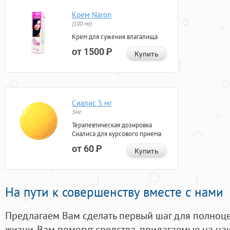
Крем Naron
(100 мг)
Крем для сужения влагалища
от 1500
Р
Купить
Сиалис 5 мг
5мг
Терапевтическая дозировка
Сиалиса для курсового приема
от 60
Р
Купить
На пути к совершенству вместе с нами
Предлагаем Вам сделать первый шаг для полноц
жизни. Вам помогут средства, придагаемые на на