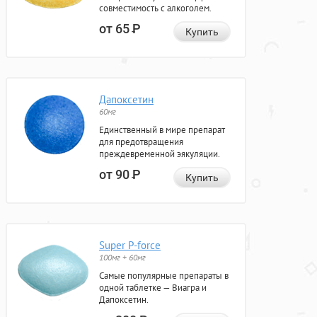
совместимость с алкоголем.
от 65
Р
Купить
Дапоксетин
60мг
Единственный в мире препарат
для предотвращения
преждевременной эякуляции.
от 90
Р
Купить
Super P-force
100мг + 60мг
Самые популярные препараты в
одной таблетке — Виагра и
Дапоксетин.