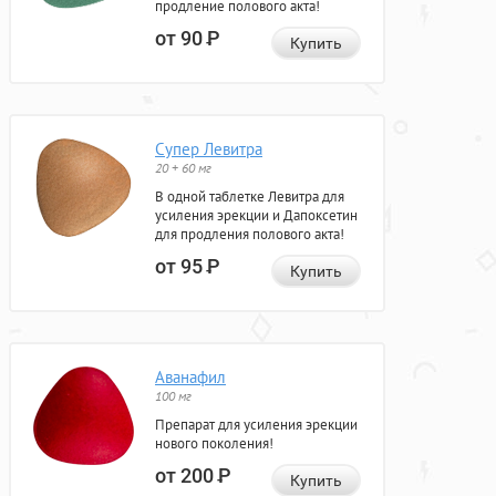
продление полового акта!
от 90
Р
Купить
Супер Левитра
20 + 60 мг
В одной таблетке Левитра для
усиления эрекции и Дапоксетин
для продления полового акта!
от 95
Р
Купить
Аванафил
100 мг
Препарат для усиления эрекции
нового поколения!
от 200
Р
Купить