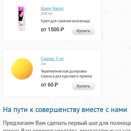
Крем Naron
(100 мг)
Крем для сужения влагалища
от 1500
Р
Купить
Сиалис 5 мг
5мг
Терапевтическая дозировка
Сиалиса для курсового приема
от 60
Р
Купить
На пути к совершенству вместе с нами
Предлагаем Вам сделать первый шаг для полноц
жизни. Вам помогут средства, придагаемые на на