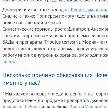
Дженерики известных брендов:
Купить дженерик
Сиалис, а также Попперсы помогут сделать инти
более насыщенной и яркой
Синтетические гормоны роста
: Динатроп, Ансомо
энергии спортсменам и решат проблемы лишнего
БАДы и препараты:
Tribulus terrestris, Мориамин
повысят выносливость организма, вернут утрачен
работу многих внутренних органов, омолодят кожу
виагра
.
Несколько причино объясняющих Поче
именно у нас?
* Мы являемся первым и единственным на терри
представителем по продаже препаратов дженер
Аванафил Дубна
, силденафила
,
Виагра Уфа доста