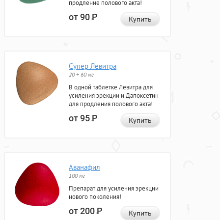
продление полового акта!
от 90
Р
Купить
Супер Левитра
20 + 60 мг
В одной таблетке Левитра для
усиления эрекции и Дапоксетин
для продления полового акта!
от 95
Р
Купить
Аванафил
100 мг
Препарат для усиления эрекции
нового поколения!
от 200
Р
Купить