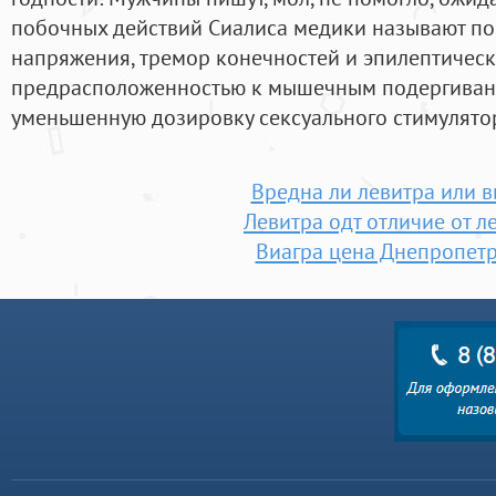
побочных действий Сиалиса медики называют 
напряжения, тремор конечностей и эпилептическ
предрасположенностью к мышечным подергиван
уменьшенную дозировку сексуального стимулято
Вредна ли левитра или в
Левитра одт отличие от л
Виагра цена Днепропет