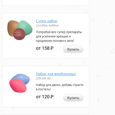
Супер набор
(2х160мг, 4х80мг)
Попробуй все супер препараты
для усиления эрекции и
продления полового акта!
от 158
Р
Купить
Набор для влюбленных
(10х100 мг)
Набор для двоих, добавь страсти
в постель!
от 120
Р
Купить