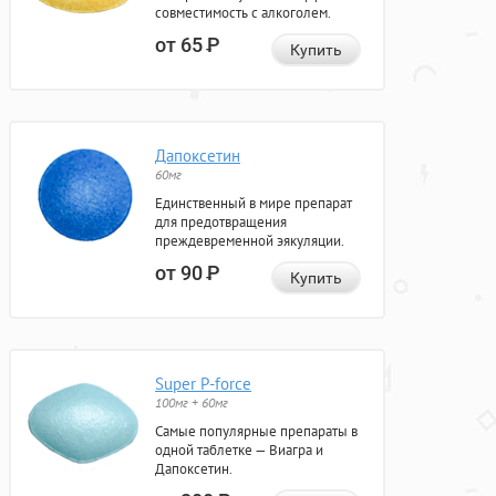
совместимость с алкоголем.
от 65
Р
Купить
Дапоксетин
60мг
Единственный в мире препарат
для предотвращения
преждевременной эякуляции.
от 90
Р
Купить
Super P-force
100мг + 60мг
Самые популярные препараты в
одной таблетке — Виагра и
Дапоксетин.