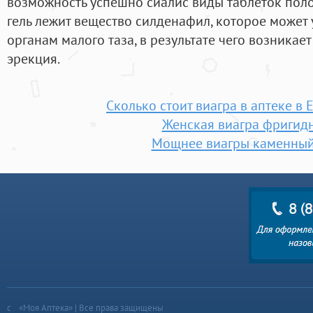
возможность успешно сиалис виды таблеток поло
гель лежит вещество силденафил, которое может
органам малого таза, в результате чего возникае
эрекция.
Сколько стоит виагра в аптеке в 
Женская виагра фригид
Мощнее виагры каменный
«Моя Аптека» | Все права защищены