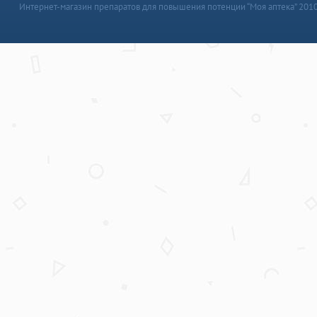
Интернет-магазин препаратов для повышения потенции “Моя аптека” 201