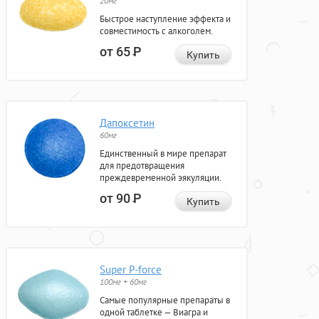
20мг
Быстрое наступление эффекта и
совместимость с алкоголем.
от 65
Р
Купить
Дапоксетин
60мг
Единственный в мире препарат
для предотвращения
преждевременной эякуляции.
от 90
Р
Купить
Super P-force
100мг + 60мг
Самые популярные препараты в
одной таблетке — Виагра и