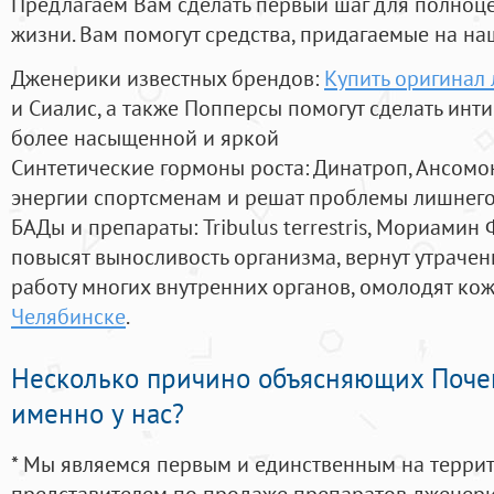
Предлагаем Вам сделать первый шаг для полноц
жизни. Вам помогут средства, придагаемые на на
Дженерики известных брендов:
Купить оригинал 
и Сиалис, а также Попперсы помогут сделать ин
более насыщенной и яркой
Синтетические гормоны роста
: Динатроп, Ансомо
энергии спортсменам и решат проблемы лишнего
БАДы и препараты:
Tribulus terrestris, Мориамин
повысят выносливость организма, вернут утрачен
работу многих внутренних органов, омолодят кожу
Челябинске
.
Несколько причино объясняющих Поче
именно у нас?
* Мы являемся первым и единственным на терри
представителем по продаже препаратов дженер