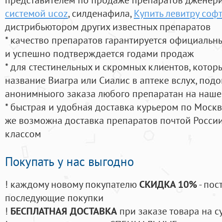
системой ucoz
, силденафила
,
Купить левитру софт
дистрибьютором других известных препаратов
* качество препаратов гарантируется официаль
и успешно подтверждается годами продаж
* для стестинельных и скромных клиентов, кото
название Виагра или Сиалис в аптеке вслух, под
анонимныого заказа любого препаратан на наше
* быстрая и удобная доставка курьером по Москве
же возможна доставка препаратов почтой России
классом
Покупать у нас выгодно
! каждому новому покупателю
СКИДКА 10%
- пос
последующие покупки
!
БЕСПЛАТНАЯ ДОСТАВКА
при заказе товара на с