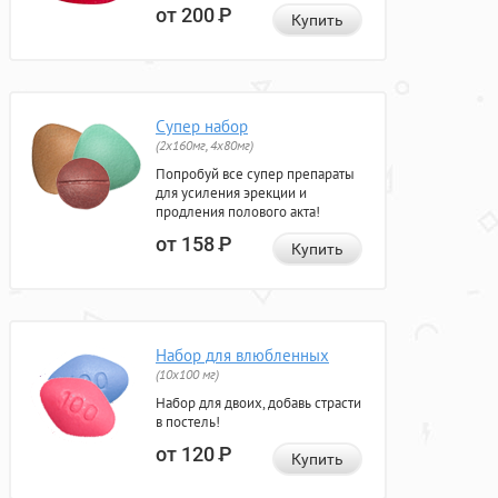
от 200
Р
Купить
Супер набор
(2х160мг, 4х80мг)
Попробуй все супер препараты
для усиления эрекции и
продления полового акта!
от 158
Р
Купить
Набор для влюбленных
(10х100 мг)
Набор для двоих, добавь страсти
в постель!
от 120
Р
Купить