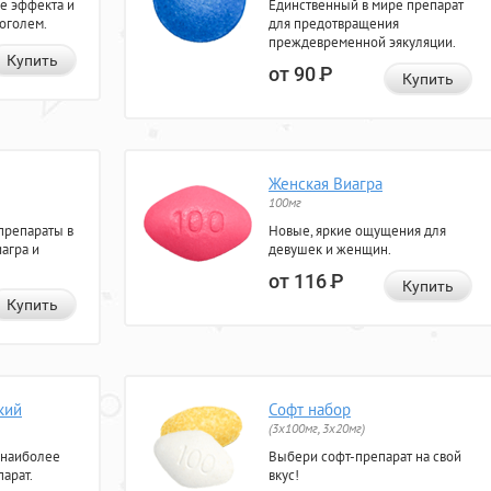
е эффекта и
Единственный в мире препарат
коголем.
для предотвращения
преждевременной эякуляции.
Купить
от 90
Р
Купить
Женская Виагра
100мг
препараты в
Новые, яркие ощущения для
агра и
девушек и женщин.
от 116
Р
Купить
Купить
кий
Софт набор
(3x100мг, 3x20мг)
 наиболее
Выбери софт-препарат на свой
арат.
вкус!