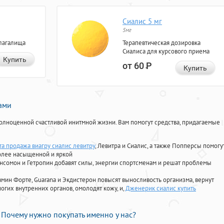
Сиалис 5 мг
5мг
лагалища
Терапевтическая дозировка
Сиалиса для курсового приема
Купить
от 60
Р
Купить
нами
олноценной счастливой инитмной жизни. Вам помогут средства, придагаемые
та продажа виагру сиалис левитру
, Левитра и Сиалис, а также Попперсы помогу
олее насыщенной и яркой
Ансомон и Гетропин добавят силы, энергии спортсменам и решат проблемы
ориамин Форте, Guarana и Экдистерон повысят выносливость организма, вернут
огих внутренних органов, омолодят кожу, и,
Дженерик сиалис купить
Почему нужно покупать именно у нас?