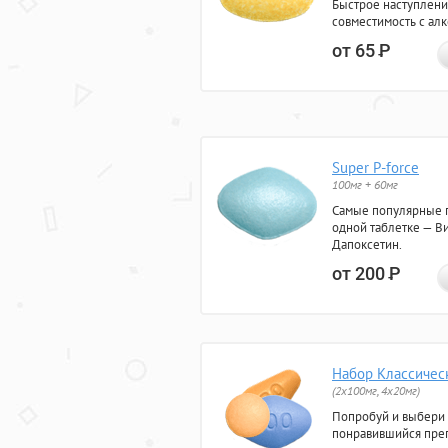
Быстрое наступлени
совместимость с ал
от 65
Р
Super P-force
100мг + 60мг
Самые популярные 
одной таблетке — Ви
Дапоксетин.
от 200
Р
Набор Классичес
(2x100мг, 4x20мг)
Попробуй и выбери
понравившийся преп