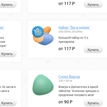
от 117
Р
Купить
Купить
ом"
Набор "Три в одном"
(10x100мг, 20x20мг)
ных
Большой набор из 3-х
ения
препаратов.
боре!
от 117
Р
Купить
Купить
Супер Виагра
100 + 60 мг
 36 часов и
Виагра и Дапоксетин в одной
 акта в
таблетке. Усиление эрекции и
продление полового акта!
от 90
Р
Купить
Купить