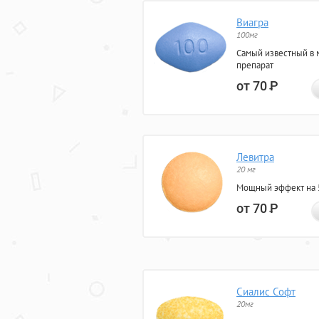
Виагра
100мг
Самый известный в 
препарат
от 70
Р
Левитра
20 мг
Мощный эффект на 5
от 70
Р
Сиалис Софт
20мг