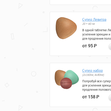
Супер Левитра
20 + 60 мг
В одной таблетке Л
усиления эрекции и
для продления поло
от 95
Р
Супер набор
(2х160мг, 4х80мг)
Попробуй все супер
для усиления эрекц
продления полового
от 158
Р