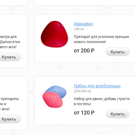
Аванафил
100 мг
евитра для
Препарат для усиления эрекции
 Дапоксетин
нового поколения!
вого акта!
от 200
Р
Купить
Купить
Набор для влюбленных
(10х100 мг)
 препараты
Набор для двоих, добавь страсти
ии и
в постель!
 акта!
от 120
Р
Купить
Купить