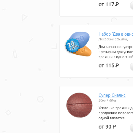
от 117
Р
Набор "Два в одн
(10x100мг, 10x20мг)
Два самых популяр
препарата для усил
эрекции в одном на
от 115
Р
Супер Сиалис
20мг + 60мг
Усиление эрекции до
продление полового
одной таблетке.
от 90
Р