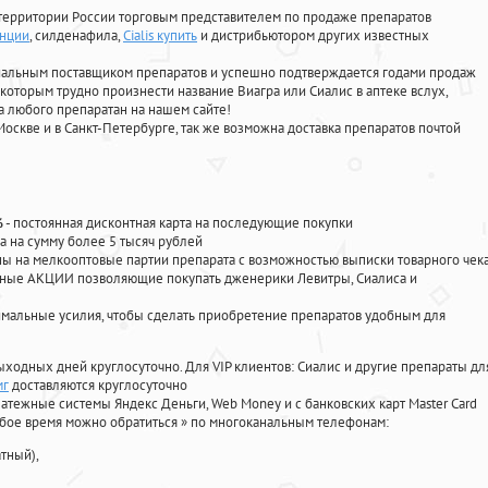
территории России торговым представителем по продаже препаратов
енции
, силденафила
,
Cialis купить
и дистрибьютором других известных
циальным поставщиком препаратов и успешно подтверждается годами продаж
 которым трудно произнести название Виагра или Сиалис в аптеке вслух,
 любого препаратан на нашем сайте!
Москве и в Санкт-Петербурге, так же возможна доставка препаратов почтой
%
- постоянная дисконтная карта на последующие покупки
а на сумму более 5 тысяч рублей
 на мелкооптовые партии препарата с возможностью выписки товарного чек
личные АКЦИИ позволяющие покупать дженерики Левитры, Сиалиса и
мальные усилия, чтобы сделать приобретение препаратов удобным для
ыходных дней круглосуточно. Для VIP клиентов: Сиалис и другие препараты дл
мг
доставляются круглосуточно
атежные системы Яндекс Деньги, Web Money и с банковских карт Master Card
юбое время можно обратиться
»
по многоканальным телефонам:
тный),