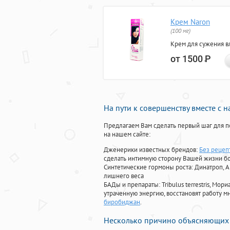
Крем Naron
(100 мг)
Крем для сужения в
от 1500
Р
На пути к совершенству вместе с 
Предлагаем Вам сделать первый шаг для п
на нашем сайте:
Дженерики известных брендов:
Без рецеп
сделать интимную сторону Вашей жизни б
Синтетические гормоны роста
: Динатроп, 
лишнего веса
БАДы и препараты:
Tribulus terrestris, М
утраченную энергию, восстановят работу мн
биробиджан
.
Несколько причино объясняющих 