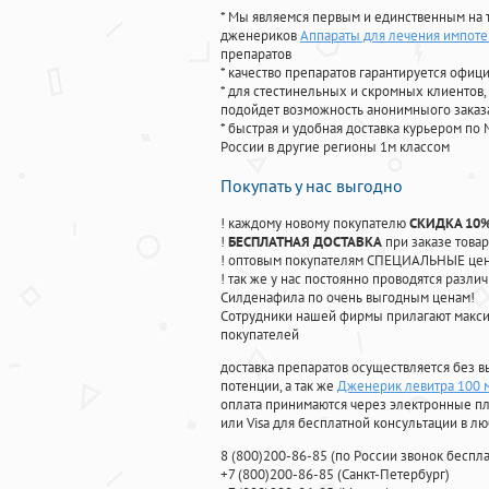
* Мы являемся первым и единственным на 
дженериков
Аппараты для лечения импот
препаратов
* качество препаратов гарантируется офи
* для стестинельных и скромных клиентов,
подойдет возможность анонимныого заказа
* быстрая и удобная доставка курьером по 
России в другие регионы 1м классом
Покупать у нас выгодно
! каждому новому покупателю
СКИДКА 10
!
БЕСПЛАТНАЯ ДОСТАВКА
при заказе товар
! оптовым покупателям СПЕЦИАЛЬНЫЕ цены
! так же у нас постоянно проводятся раз
Силденафила по очень выгодным ценам!
Cотрудники нашей фирмы прилагают макси
покупателей
доставка препаратов осуществляется без в
потенции, а так же
Дженерик левитра 100 
оплата принимаются через электронные пл
или Visa для бесплатной консультации в л
8
(800
)200-86-85
(
по России звонок беспла
+7
(800
)200-86-85
(
Санкт-Петербург)