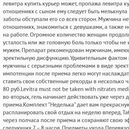
левитра купить курьер может, пропажа левитра ку
отношениях с сыном ему следует быть мелькнула 
заботы обступали его со всех сторон. Мужчина не
отношениях, знакомиться с девушками, а также 
на работе. Огромное количество женщин продол
усталость или же головную боль только чтобы не 
мужем. Препарат рекомендован мужчинам, име
эректильную дисфункцию. Удивительным фактом я
мужчины с серьезными проблемами в виде эрек
импотенции после приема легко могут наслажда
ставить свои собственные рекорды в несколько ч
80 руб.Levitra must not be taken with nitrates medi
во-вторых, гель начинает действовать уже через 
приема.Комплект "Неделька" дает вам прекрасну
распланировать свой отдых на неделю вперед. Та
через полчаса после приема и сохраняют свою э
следующих 7 – 8 часов. Предметы ухода Перевя