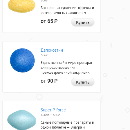
20мг
Быстрое наступление эффекта и
совместимость с алкоголем.
от 65
Р
Купить
Дапоксетин
60мг
Единственный в мире препарат
для предотвращения
преждевременной эякуляции.
от 90
Р
Купить
Super P-force
100мг + 60мг
Самые популярные препараты в
одной таблетке — Виагра и