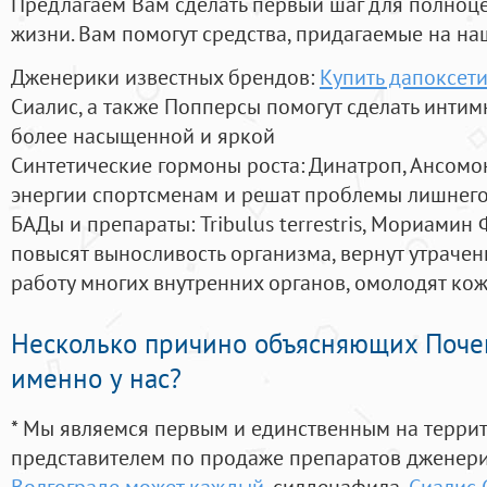
Предлагаем Вам сделать первый шаг для полноц
жизни. Вам помогут средства, придагаемые на на
Дженерики известных брендов:
Купить дапоксети
Сиалис, а также Попперсы помогут сделать инти
более насыщенной и яркой
Синтетические гормоны роста
: Динатроп, Ансомо
энергии спортсменам и решат проблемы лишнего
БАДы и препараты:
Tribulus terrestris, Мориамин
повысят выносливость организма, вернут утрачен
работу многих внутренних органов, омолодят кожу
Несколько причино объясняющих Поче
именно у нас?
* Мы являемся первым и единственным на терри
представителем по продаже препаратов дженер
Волгограде может каждый
, силденафила
,
Сиалис 