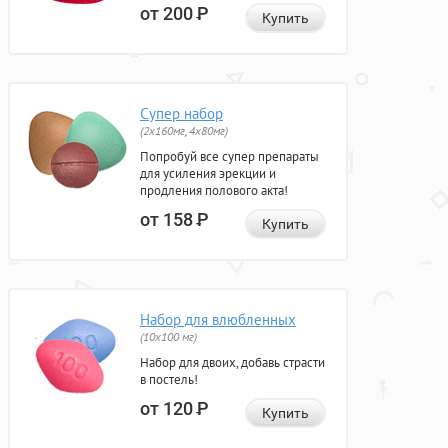
от 200
Р
Купить
Супер набор
(2х160мг, 4х80мг)
Попробуй все супер препараты
для усиления эрекции и
продления полового акта!
от 158
Р
Купить
Набор для влюбленных
(10х100 мг)
Набор для двоих, добавь страсти
в постель!
от 120
Р
Купить