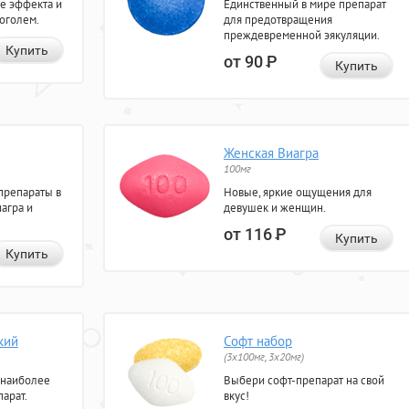
е эффекта и
Единственный в мире препарат
коголем.
для предотвращения
преждевременной эякуляции.
Купить
от 90
Р
Купить
Женская Виагра
100мг
препараты в
Новые, яркие ощущения для
агра и
девушек и женщин.
от 116
Р
Купить
Купить
кий
Софт набор
(3x100мг, 3x20мг)
 наиболее
Выбери софт-препарат на свой
арат.
вкус!