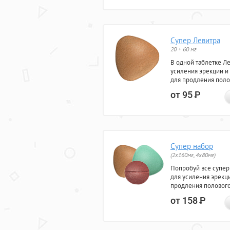
Супер Левитра
20 + 60 мг
В одной таблетке Л
усиления эрекции и
для продления поло
от 95
Р
Супер набор
(2х160мг, 4х80мг)
Попробуй все супер
для усиления эрекц
продления полового
от 158
Р