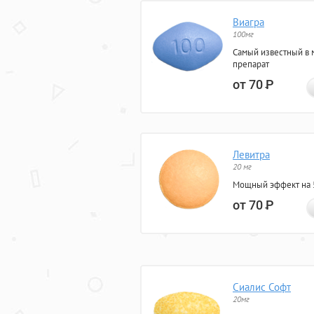
Виагра
100мг
Самый известный в 
препарат
от 70
Р
Левитра
20 мг
Мощный эффект на 5
от 70
Р
Сиалис Софт
20мг