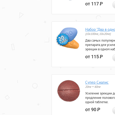
от 117
Р
Набор "Два в одн
(10x100мг, 10x20мг)
Два самых популяр
препарата для усил
эрекции в одном на
от 115
Р
Супер Сиалис
20мг + 60мг
Усиление эрекции до
продление полового
одной таблетке.
от 90
Р