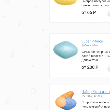
Быстрое наступлени
совместимость с ал
от 65
Р
Super P-force
100мг + 60мг
Самые популярные 
одной таблетке — Ви
Дапоксетин.
от 200
Р
Набор Классичес
(2x100мг, 4x20мг)
Попробуй и выбери
понравившийся преп