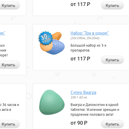
от 117
Р
Купить
Купить
ом"
Набор "Три в одном"
(10x100мг, 20x20мг)
ных
Большой набор из 3-х
ения
препаратов.
боре!
от 117
Р
Купить
Купить
Супер Виагра
100 + 60 мг
 36 часов и
Виагра и Дапоксетин в одной
 акта в
таблетке. Усиление эрекции и
продление полового акта!
от 90
Р
Купить
Купить