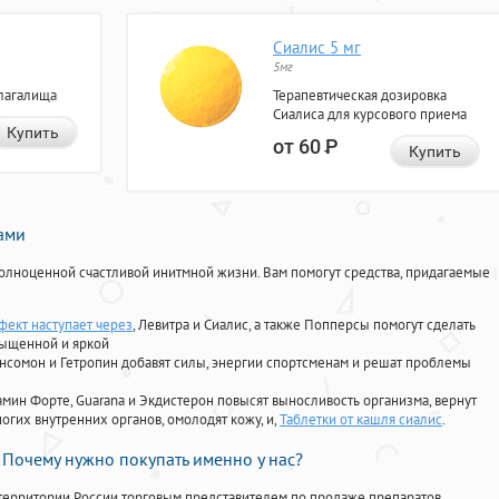
Сиалис 5 мг
5мг
лагалища
Терапевтическая дозировка
Сиалиса для курсового приема
Купить
от 60
Р
Купить
нами
олноценной счастливой инитмной жизни. Вам помогут средства, придагаемые
фект наступает через
, Левитра и Сиалис, а также Попперсы помогут сделать
сыщенной и яркой
Ансомон и Гетропин добавят силы, энергии спортсменам и решат проблемы
ориамин Форте, Guarana и Экдистерон повысят выносливость организма, вернут
огих внутренних органов, омолодят кожу, и,
Таблетки от кашля сиалис
.
Почему нужно покупать именно у нас?
территории России торговым представителем по продаже препаратов