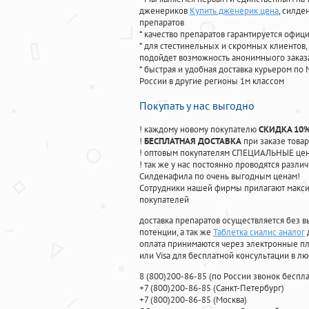
дженериков
Купить дженерик цена
, силде
препаратов
* качество препаратов гарантируется офи
* для стестинельных и скромных клиентов,
подойдет возможность анонимныого заказа
* быстрая и удобная доставка курьером по 
России в другие регионы 1м классом
Покупать у нас выгодно
! каждому новому покупателю
СКИДКА 10
!
БЕСПЛАТНАЯ ДОСТАВКА
при заказе товар
! оптовым покупателям СПЕЦИАЛЬНЫЕ цены
! так же у нас постоянно проводятся раз
Силденафила по очень выгодным ценам!
Cотрудники нашей фирмы прилагают макси
покупателей
доставка препаратов осуществляется без в
потенции, а так же
Таблетка сиалис аналог
оплата принимаются через электронные пл
или Visa для бесплатной консультации в л
8
(800
)200-86-85
(
по России звонок беспла
+7
(800
)200-86-85
(
Санкт-Петербург)
+7
(800
)200-86-85
(
Москва)