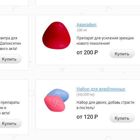
Аванафил
100 мг
евитра для
Препарат для усиления эрекции
 Дапоксетин
нового поколения!
вого акта!
от 200
Р
Купить
Купить
Набор для влюбленных
(10х100 мг)
 препараты
Набор для двоих, добавь страсти
ии и
в постель!
 акта!
от 120
Р
Купить
Купить