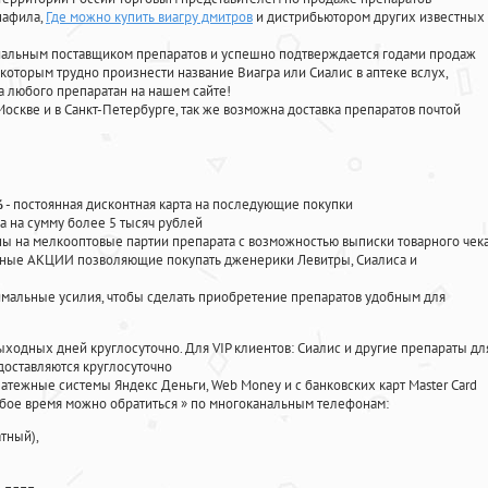
нафила
,
Где можно купить виагру дмитров
и дистрибьютором других известных
циальным поставщиком препаратов и успешно подтверждается годами продаж
 которым трудно произнести название Виагра или Сиалис в аптеке вслух,
 любого препаратан на нашем сайте!
Москве и в Санкт-Петербурге, так же возможна доставка препаратов почтой
%
- постоянная дисконтная карта на последующие покупки
а на сумму более 5 тысяч рублей
 на мелкооптовые партии препарата с возможностью выписки товарного чек
личные АКЦИИ позволяющие покупать дженерики Левитры, Сиалиса и
мальные усилия, чтобы сделать приобретение препаратов удобным для
ыходных дней круглосуточно. Для VIP клиентов: Сиалис и другие препараты дл
доставляются круглосуточно
атежные системы Яндекс Деньги, Web Money и с банковских карт Master Card
юбое время можно обратиться
»
по многоканальным телефонам:
тный),