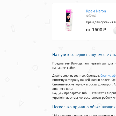
Крем Naron
(100 мг)
Крем для сужения в
от 1500
Р
На пути к совершенству вместе с 
Предлагаем Вам сделать первый шаг для п
на нашем сайте:
Дженерики известных брендов:
Сиалис эф
интимную сторону Вашей жизни более на
Синтетические гормоны роста
: Динатроп, 
лишнего веса
БАДы и препараты:
Tribulus terrestris, М
утраченную энергию, восстановят работу мн
Несколько причино объясняющих 
* Мы являемся первым и единственным на 