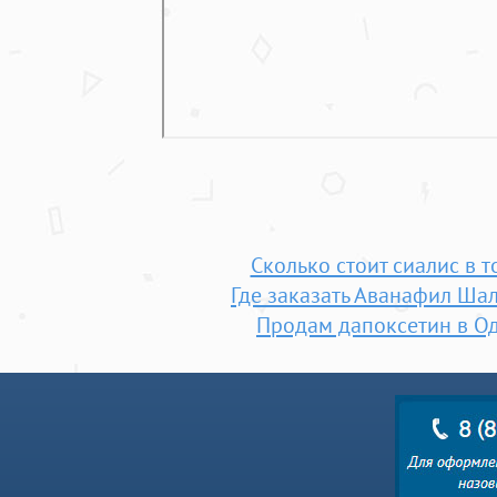
Сколько стоит сиалис в 
Где заказать Аванафил Ша
Продам дапоксетин в О