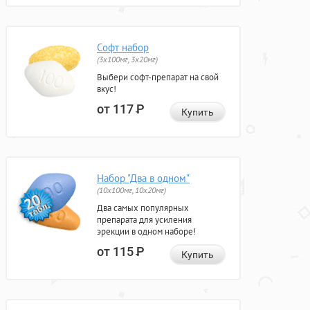
Софт набор
(3x100мг, 3x20мг)
Выбери софт-препарат на свой
вкус!
от 117
Р
Купить
Набор "Два в одном"
(10x100мг, 10x20мг)
Два самых популярных
препарата для усиления
эрекции в одном наборе!
от 115
Р
Купить