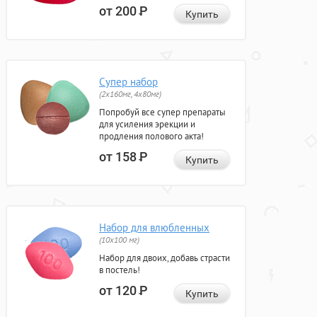
от 200
Р
Купить
Супер набор
(2х160мг, 4х80мг)
Попробуй все супер препараты
для усиления эрекции и
продления полового акта!
от 158
Р
Купить
Набор для влюбленных
(10х100 мг)
Набор для двоих, добавь страсти
в постель!
от 120
Р
Купить