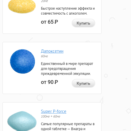
20мг
Быстрое наступление эффекта и
совместимость с алкоголем.
от 65
Р
Купить
Дапоксетин
60мг
Единственный в мире препарат
для предотвращения
преждевременной эякуляции.
от 90
Р
Купить
Super P-force
100мг + 60мг
Самые популярные препараты в
одной таблетке — Виагра и