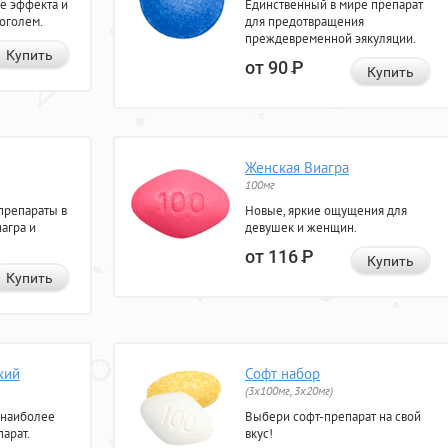
е эффекта и
Единственный в мире препарат
коголем.
для предотвращения
преждевременной эякуляции.
Купить
от 90
Р
Купить
Женская Виагра
100мг
препараты в
Новые, яркие ощущения для
агра и
девушек и женщин.
от 116
Р
Купить
Купить
кий
Софт набор
(3x100мг, 3x20мг)
 наиболее
Выбери софт-препарат на свой
арат.
вкус!