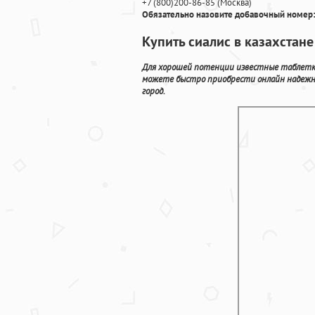
+7
(800
)200-86-85
(
Москва)
Обязательно назовите добавочный номер:
Купить сиалис в казахстан
Для хорошей потенции известные таблетки
можете быстро приобрести онлайн надежны
город.