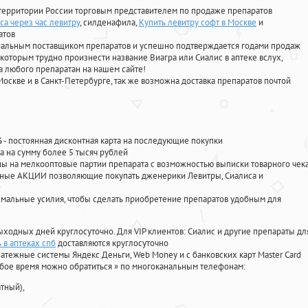
территории России торговым представителем по продаже препаратов
а через час левитру
, силденафила
,
Купить левитру софт в Москве
и
атов
циальным поставщиком препаратов и успешно подтверждается годами продаж
 которым трудно произнести название Виагра или Сиалис в аптеке вслух,
 любого препаратан на нашем сайте!
Москве и в Санкт-Петербурге, так же возможна доставка препаратов почтой
%
- постоянная дисконтная карта на последующие покупки
а на сумму более 5 тысяч рублей
 на мелкооптовые партии препарата с возможностью выписки товарного чек
личные АКЦИИ позволяющие покупать дженерики Левитры, Сиалиса и
мальные усилия, чтобы сделать приобретение препаратов удобным для
ыходных дней круглосуточно. Для VIP клиентов: Сиалис и другие препараты дл
 в аптеках спб
доставляются круглосуточно
атежные системы Яндекс Деньги, Web Money и с банковских карт Master Card
юбое время можно обратиться
»
по многоканальным телефонам:
тный),