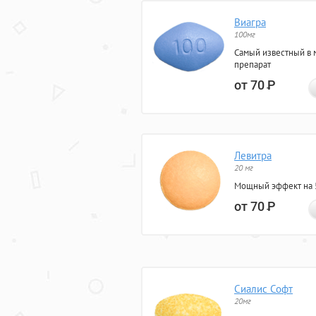
Виагра
100мг
Самый известный в 
препарат
от 70
Р
Левитра
20 мг
Мощный эффект на 5
от 70
Р
Сиалис Софт
20мг