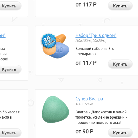
от 117
Р
Купить
Купить
ом"
Набор "Три в одном"
(10x100мг, 20x20мг)
ных
Большой набор из 3-х
ения
препаратов.
боре!
от 117
Р
Купить
Купить
Супер Виагра
100 + 60 мг
 36 часов и
Виагра и Дапоксетин в одной
 акта в
таблетке. Усиление эрекции и
продление полового акта!
от 90
Р
Купить
Купить