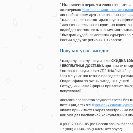
* Мы являемся первым и единственным на 
дженериков
Можно ли выпить после сиалис
дистрибьютором других известных препар
* качество препаратов гарантируется офи
* для стестинельных и скромных клиентов,
подойдет возможность анонимныого заказа
* быстрая и удобная доставка курьером по 
России в другие регионы 1м классом
Покупать у нас выгодно
! каждому новому покупателю
СКИДКА 10
!
БЕСПЛАТНАЯ ДОСТАВКА
при заказе товар
! оптовым покупателям СПЕЦИАЛЬНЫЕ цены
! так же у нас постоянно проводятся раз
Силденафила по очень выгодным ценам!
Cотрудники нашей фирмы прилагают макси
покупателей
доставка препаратов осуществляется без в
потенции, а так же
Дженерик сиалис купить
оплата принимаются через электронные пл
или Visa для бесплатной консультации в л
8
(800
)200-86-85
(
по России звонок беспла
+7
(800
)200-86-85
(
Санкт-Петербург)