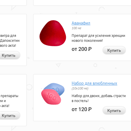
Аванафил
100 мг
евитра для
Препарат для усиления эрекции
 Дапоксетин
нового поколения!
вого акта!
от 200
Р
Купить
Купить
Набор для влюбленных
(10х100 мг)
 препараты
Набор для двоих, добавь страсти
ии и
в постель!
 акта!
от 120
Р
Купить
Купить