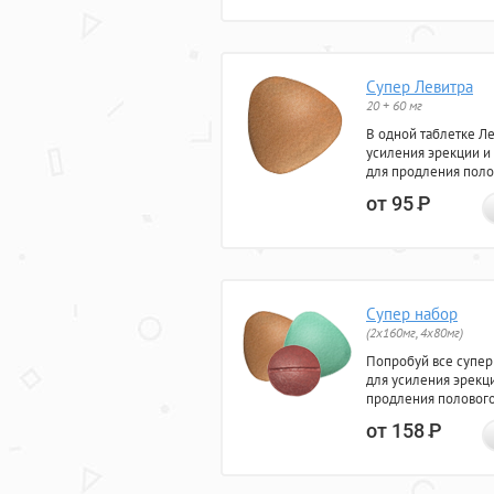
Супер Левитра
20 + 60 мг
В одной таблетке Л
усиления эрекции и
для продления поло
от 95
Р
Супер набор
(2х160мг, 4х80мг)
Попробуй все супер
для усиления эрекц
продления полового
от 158
Р