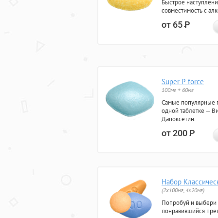
Быстрое наступлени
совместимость с ал
от 65
Р
Super P-force
100мг + 60мг
Самые популярные 
одной таблетке — Ви
Дапоксетин.
от 200
Р
Набор Классичес
(2x100мг, 4x20мг)
Попробуй и выбери
понравившийся преп