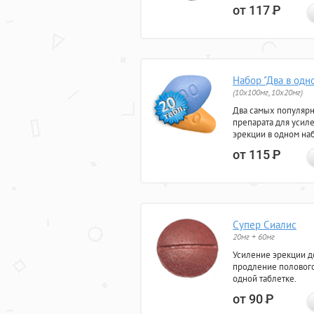
от 117
Р
Набор "Два в одн
(10x100мг, 10x20мг)
Два самых популяр
препарата для усил
эрекции в одном на
от 115
Р
Супер Сиалис
20мг + 60мг
Усиление эрекции до
продление полового
одной таблетке.
от 90
Р