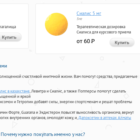
Сиалис 5 мг
5мг
лагалища
Терапевтическая дозировка
Сиалиса для курсового приема
Купить
от 60
Р
Купить
нами
олноценной счастливой инитмной жизни. Вам помогут средства, придагаемые
лис в казахстане
, Левитра и Сиалис, а также Попперсы помогут сделать
сыщенной и яркой
Ансомон и Гетропин добавят силы, энергии спортсменам и решат проблемы
ориамин Форте, Guarana и Экдистерон повысят выносливость организма, вернут
огих внутренних органов, омолодят кожу, и,
Дапоксетин в аптеках Алматы
Почему нужно покупать именно у нас?