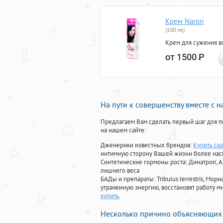
Крем Naron
(100 мг)
Крем для сужения в
от 1500
Р
На пути к совершенству вместе с 
Предлагаем Вам сделать первый шаг для п
на нашем сайте:
Дженерики известных брендов:
Купить сиа
интимную сторону Вашей жизни более на
Синтетические гормоны роста
: Динатроп, 
лишнего веса
БАДы и препараты:
Tribulus terrestris, М
утраченную энергию, восстановят работу мн
купить
.
Несколько причино объясняющих 