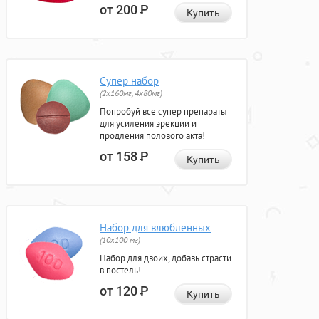
от 200
Р
Купить
Супер набор
(2х160мг, 4х80мг)
Попробуй все супер препараты
для усиления эрекции и
продления полового акта!
от 158
Р
Купить
Набор для влюбленных
(10х100 мг)
Набор для двоих, добавь страсти
в постель!
от 120
Р
Купить