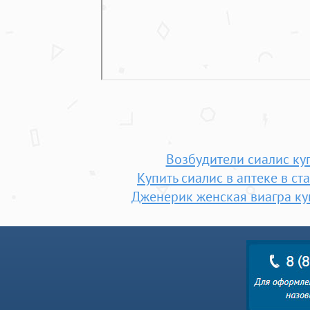
Возбудители сиалис ку
Купить сиалис в аптеке в ст
Дженерик женская виагра ку