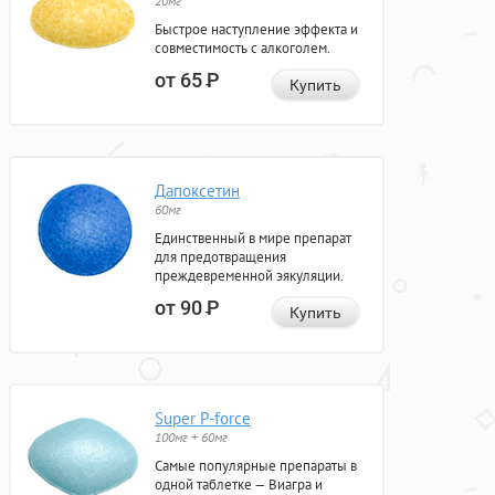
20мг
Быстрое наступление эффекта и
совместимость с алкоголем.
от 65
Р
Купить
Дапоксетин
60мг
Единственный в мире препарат
для предотвращения
преждевременной эякуляции.
от 90
Р
Купить
Super P-force
100мг + 60мг
Самые популярные препараты в
одной таблетке — Виагра и