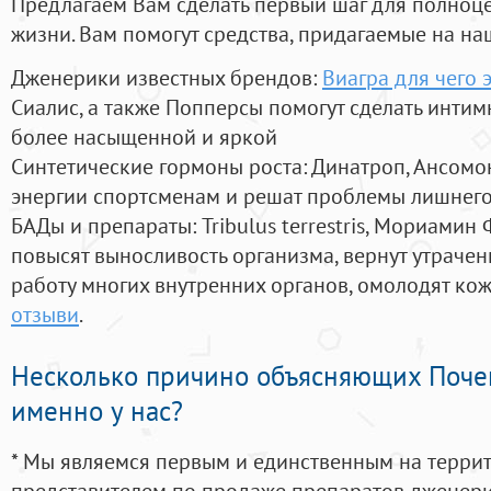
Предлагаем Вам сделать первый шаг для полноц
жизни. Вам помогут средства, придагаемые на на
Дженерики известных брендов:
Виагра для чего 
Сиалис, а также Попперсы помогут сделать инти
более насыщенной и яркой
Синтетические гормоны роста
: Динатроп, Ансомо
энергии спортсменам и решат проблемы лишнего
БАДы и препараты:
Tribulus terrestris, Мориамин
повысят выносливость организма, вернут утрачен
работу многих внутренних органов, омолодят кожу
отзыви
.
Несколько причино объясняющих Поче
именно у нас?
* Мы являемся первым и единственным на терри
представителем по продаже препаратов дженер