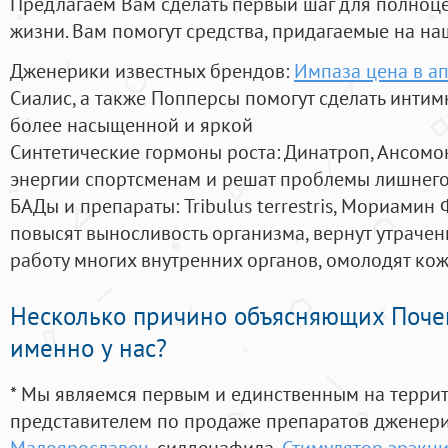
Предлагаем Вам сделать первый шаг для полноц
жизни. Вам помогут средства, придагаемые на на
Дженерики известных брендов:
Импаза цена в а
Сиалис, а также Попперсы помогут сделать инти
более насыщенной и яркой
Синтетические гормоны роста
: Динатроп, Ансомо
энергии спортсменам и решат проблемы лишнего
БАДы и препараты:
Tribulus terrestris, Мориамин
повысят выносливость организма, вернут утрачен
работу многих внутренних органов, омолодят кожу
Несколько причино объясняющих Поче
именно у нас?
* Мы являемся первым и единственным на терри
представителем по продаже препаратов дженер
Малоярославец
, силденафила
,
Стимулятор эрэкц