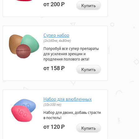
от 200
Р
Купить
Супер набор
(2х160мг, 4х80мг)
Попробуй все супер препараты
для усиления эрекции и
продления полового акта!
от 158
Р
Купить
Набор для влюбленных
(10х100 мг)
Набор для двоих, добавь страсти
в постель!
от 120
Р
Купить