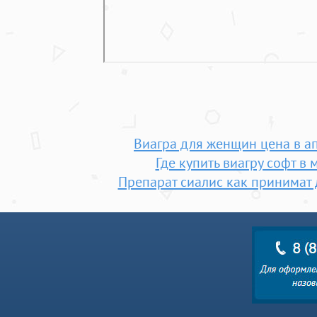
Виагра для женщин цена в ап
Где купить виагру софт в 
Препарат сиалис как принимат 