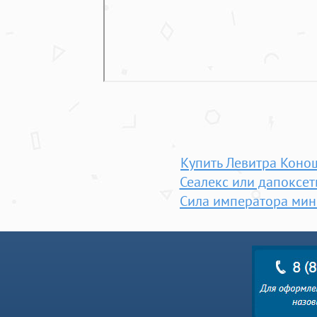
Купить Левитра Коно
Сеалекс или дапоксет
Сила императора мин