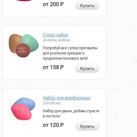
от 200
Р
Купить
Супер набор
(2х160мг, 4х80мг)
Попробуй все супер препараты
для усиления эрекции и
продления полового акта!
от 158
Р
Купить
Набор для влюбленных
(10х100 мг)
Набор для двоих, добавь страсти
в постель!
от 120
Р
Купить