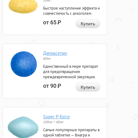
20мг
Быстрое наступление эффекта и
совместимость с алкоголем.
от 65
Р
Купить
Дапоксетин
60мг
Единственный в мире препарат
для предотвращения
преждевременной эякуляции.
от 90
Р
Купить
Super P-force
100мг + 60мг
Самые популярные препараты в
одной таблетке — Виагра и