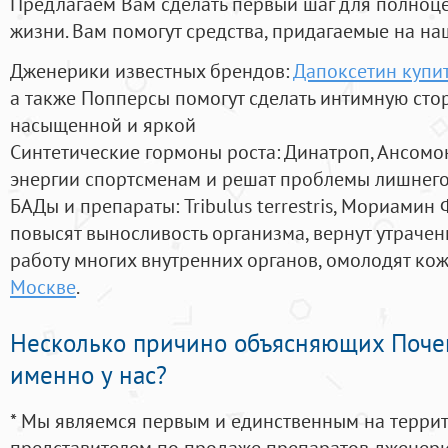
Предлагаем Вам сделать первый шаг для полноц
жизни. Вам помогут средства, придагаемые на на
Дженерики известных брендов:
Дапоксетин купи
а также Попперсы помогут сделать интимную сто
насыщенной и яркой
Синтетические гормоны роста
: Динатроп, Ансомо
энергии спортсменам и решат проблемы лишнего
БАДы и препараты:
Tribulus terrestris, Мориамин
повысят выносливость организма, вернут утрачен
работу многих внутренних органов, омолодят кожу
Москве
.
Несколько причино объясняющих Поче
именно у нас?
* Мы являемся первым и единственным на терри
представителем по продаже препаратов дженер