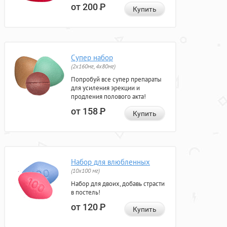
от 200
Р
Купить
Супер набор
(2х160мг, 4х80мг)
Попробуй все супер препараты
для усиления эрекции и
продления полового акта!
от 158
Р
Купить
Набор для влюбленных
(10х100 мг)
Набор для двоих, добавь страсти
в постель!
от 120
Р
Купить