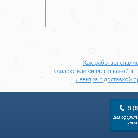
Как работает сиали
Сеалекс или сиалис в какой ап
Левитра с доставкой о