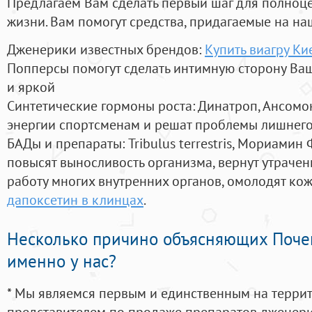
Предлагаем Вам сделать первый шаг для полноц
жизни. Вам помогут средства, придагаемые на на
Дженерики известных брендов:
Купить виагру Ки
Попперсы помогут сделать интимную сторону В
и яркой
Синтетические гормоны роста
: Динатроп, Ансомо
энергии спортсменам и решат проблемы лишнего
БАДы и препараты:
Tribulus terrestris, Мориамин
повысят выносливость организма, вернут утрачен
работу многих внутренних органов, омолодят кожу
дапоксетин в клинцах
.
Несколько причино объясняющих Поче
именно у нас?
* Мы являемся первым и единственным на терри
представителем по продаже препаратов дженер