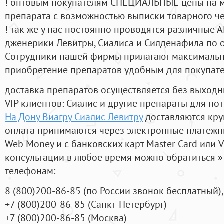
! оптовым покупателям СПЕЦИАЛЬНЫЕ цены на 
препарата с возможностью выписки товарного ч
! так же у нас постоянно проводятся различные
дженерики Левитры, Сиалиса и Силденафила по 
Cотрудники нашей фирмы прилагают максимальны
приобретение препаратов удобным для покупат
доставка препаратов осуществляется без выходн
VIP клиентов: Сиалис и другие препараты для пот
На Дону Виагру Сиалис Левитру
доставляются кру
оплата принимаются через электронные платежн
Web Money и с банковских карт Master Card или V
консультации в любое время можно обратиться
телефонам:
8
(800
)200-86-85
(
по России звонок бесплатный),
+7
(800
)200-86-85
(
Санкт-Петербург)
+7
(800
)200-86-85
(
Москва)