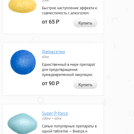
20мг
Быстрое наступление эффекта и
совместимость с алкоголем.
от 65
Р
Купить
Дапоксетин
60мг
Единственный в мире препарат
для предотвращения
преждевременной эякуляции.
от 90
Р
Купить
Super P-force
100мг + 60мг
Самые популярные препараты в
одной таблетке — Виагра и