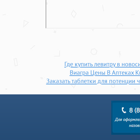
Где купить левитру в ново
Виагра Цены В Аптеках 
Заказать таблетки для потенции 