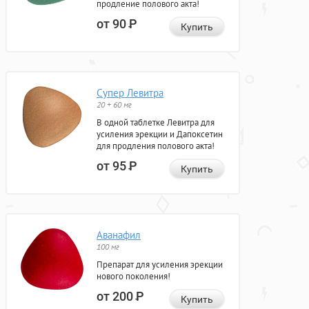
продление полового акта!
от 90
Р
Купить
Супер Левитра
20 + 60 мг
В одной таблетке Левитра для
усиления эрекции и Дапоксетин
для продления полового акта!
от 95
Р
Купить
Аванафил
100 мг
Препарат для усиления эрекции
нового поколения!
от 200
Р
Купить