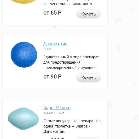
совместимость с алкоголем.
от 65
Р
Купить
Дапоксетин
60мг
Единственный в мире препарат
для предотвращения
преждевременной эякуляции.
от 90
Р
Купить
Super P-force
100мг + 60мг
Самые популярные препараты в
одной таблетке — Виагра и
Дапоксетин.