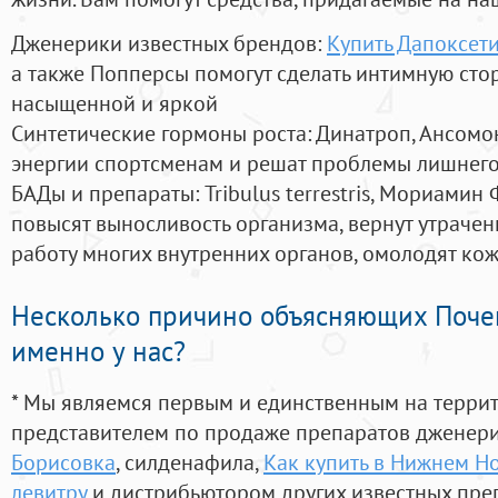
Дженерики известных брендов:
Купить Дапоксет
а также Попперсы помогут сделать интимную сто
насыщенной и яркой
Синтетические гормоны роста
: Динатроп, Ансомо
энергии спортсменам и решат проблемы лишнего
БАДы и препараты:
Tribulus terrestris, Мориамин
повысят выносливость организма, вернут утрачен
работу многих внутренних органов, омолодят кожу
Несколько причино объясняющих Поче
именно у нас?
* Мы являемся первым и единственным на терри
представителем по продаже препаратов дженер
Борисовка
, силденафила
,
Как купить в Нижнем Но
левитру
и дистрибьютором других известных пре