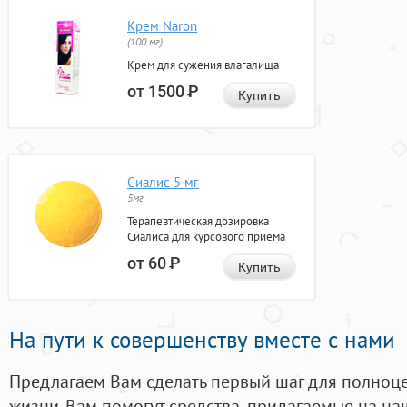
Крем Naron
(100 мг)
Крем для сужения влагалища
от 1500
Р
Купить
Сиалис 5 мг
5мг
Терапевтическая дозировка
Сиалиса для курсового приема
от 60
Р
Купить
На пути к совершенству вместе с нами
Предлагаем Вам сделать первый шаг для полноц
жизни. Вам помогут средства, придагаемые на на