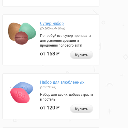
Супер набор
(2х160мг, 4х80мг)
Попробуй все супер препараты
для усиления эрекции и
продления полового акта!
от 158
Р
Купить
Набор для влюбленных
(10х100 мг)
Набор для двоих, добавь страсти
в постель!
от 120
Р
Купить