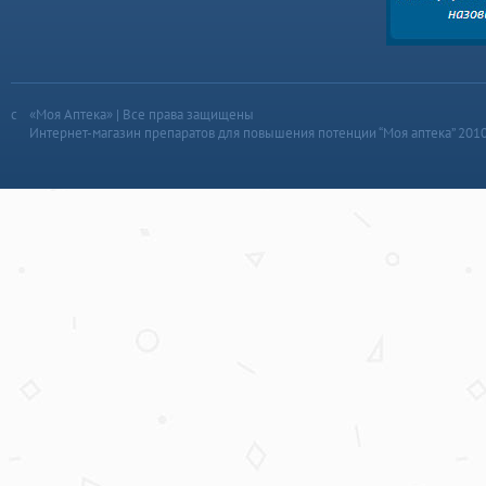
«Моя Аптека» | Все права защищены
Интернет-магазин препаратов для повышения потенции “Моя аптека” 201