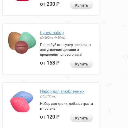
от 200
Р
Купить
Супер набор
(2х160мг, 4х80мг)
Попробуй все супер препараты
для усиления эрекции и
продления полового акта!
от 158
Р
Купить
Набор для влюбленных
(10х100 мг)
Набор для двоих, добавь страсти
в постель!
от 120
Р
Купить