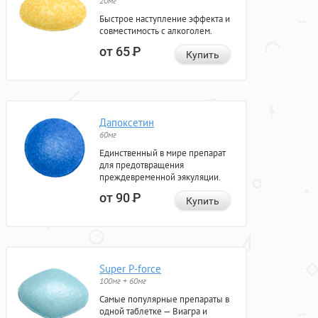
20мг
Быстрое наступление эффекта и
совместимость с алкоголем.
от 65
Р
Купить
Дапоксетин
60мг
Единственный в мире препарат
для предотвращения
преждевременной эякуляции.
от 90
Р
Купить
Super P-force
100мг + 60мг
Самые популярные препараты в
одной таблетке — Виагра и