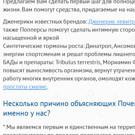
Предлагаем Вам сделать первый шаг для полноц
жизни. Вам помогут средства, придагаемые на на
Дженерики известных брендов:
Дженерик левитр
также Попперсы помогут сделать интимную стор
насыщенной и яркой
Синтетические гормоны роста
: Динатроп, Ансомо
энергии спортсменам и решат проблемы лишнего
БАДы и препараты:
Tribulus terrestris, Мориамин
повысят выносливость организма, вернут утрачен
работу многих внутренних органов, омолодят кожу
простаты сиалис
.
Несколько причино объясняющих Поче
именно у нас?
* Мы являемся первым и единственным на терри
представителем по продаже препаратов дженер