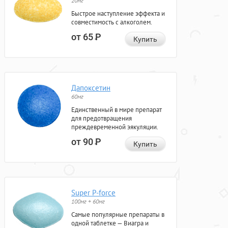
20мг
Быстрое наступление эффекта и
совместимость с алкоголем.
от 65
Р
Купить
Дапоксетин
60мг
Единственный в мире препарат
для предотвращения
преждевременной эякуляции.
от 90
Р
Купить
Super P-force
100мг + 60мг
Самые популярные препараты в
одной таблетке — Виагра и