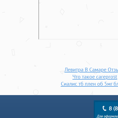
Левитра В Самаре Отз
Что такое careprost
Сиалис тб плен об 5мг б