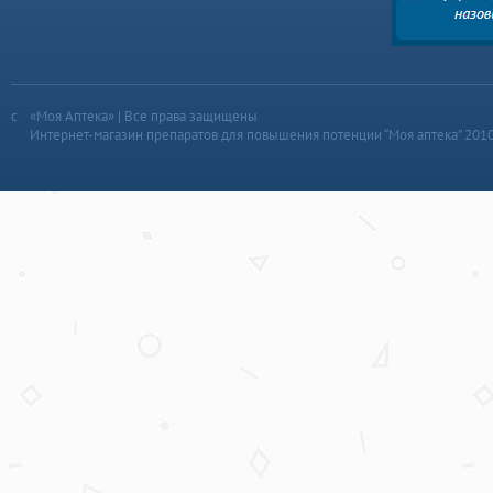
«Моя Аптека» | Все права защищены
Интернет-магазин препаратов для повышения потенции “Моя аптека” 201