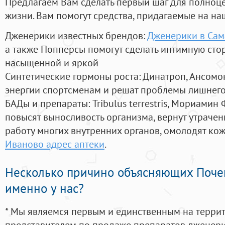
Предлагаем Вам сделать первый шаг для полноц
жизни. Вам помогут средства, придагаемые на на
Дженерики известных брендов:
Дженерики в Сам
а также Попперсы помогут сделать интимную сто
насыщенной и яркой
Синтетические гормоны роста
: Динатроп, Ансомо
энергии спортсменам и решат проблемы лишнего
БАДы и препараты:
Tribulus terrestris, Мориамин
повысят выносливость организма, вернут утрачен
работу многих внутренних органов, омолодят кожу
Иваново адрес аптеки
.
Несколько причино объясняющих Поче
именно у нас?
* Мы являемся первым и единственным на терри
представителем по продаже препаратов дженер