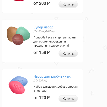
от 200
Р
Купить
Супер набор
(2х160мг, 4х80мг)
Попробуй все супер препараты
для усиления эрекции и
продления полового акта!
от 158
Р
Купить
Набор для влюбленных
(10х100 мг)
Набор для двоих, добавь страсти
в постель!
от 120
Р
Купить