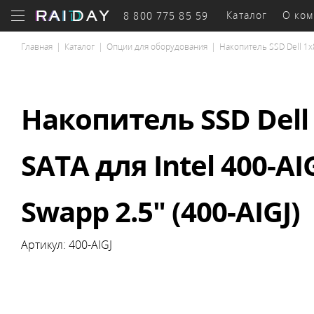
Каталог
О ком
8 800 775 85 59
Главная
|
Каталог
|
Опции для оборудования
|
Накопитель SSD Dell 1x8
Бизнес-
оборудование
к
Накопитель SSD Dell
SATA для Intel 400-AI
Системы
Се
Серверы
хранения
обор
Swapp 2.5" (400-AIGJ)
Артикул:
400-AIGJ