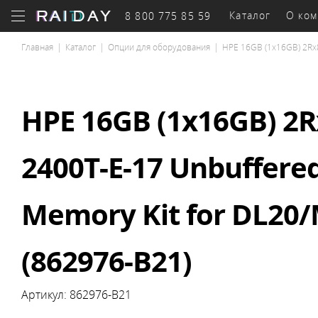
Каталог
О ком
8 800 775 85 59
Главная
|
Каталог
|
Опции для оборудования
|
HPE 16GB (1x16GB) 2Rx8
Бизнес-
оборудование
к
HPE 16GB (1x16GB) 2R
2400T-E-17 Unbuffere
Системы
Се
Серверы
хранения
обор
Memory Kit for DL20
(862976-B21)
Артикул:
862976-B21