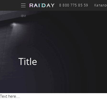
8 800 775 85 59
Катало
IBM
Бизнес
оборудов
Системы
Title
Серверы
хранения
Text here....