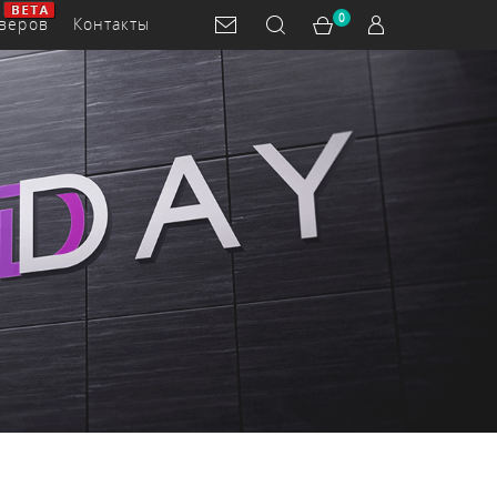
0
рверов
Контакты
граммное
спечение
End-of-line
ющие
оборудование