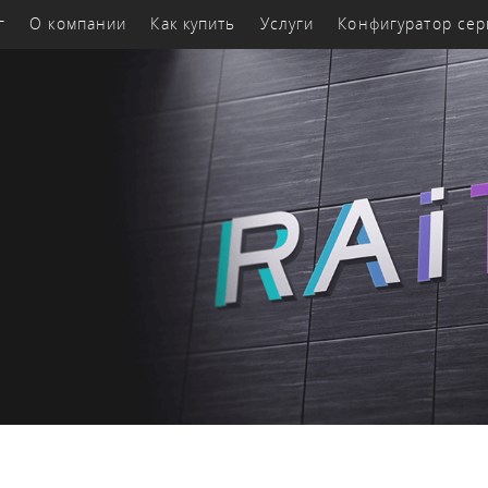
г
О компании
Как купить
Услуги
Конфигуратор се
-
Персональные
Принтеры и печатное
Про
ание
компьютеры и системы
оборудование
обе
Сетевое
Источники
Серверные
оборудование
питания
шкафы
Комплекту