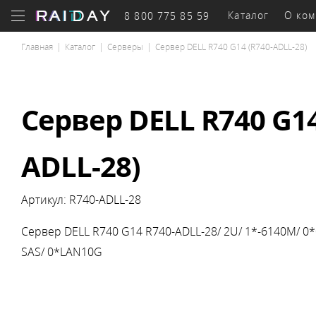
Каталог
О ком
8 800 775 85 59
Главная
|
Каталог
|
Серверы
|
Сервер DELL R740 G14 (R740-ADLL-28)
Бизнес-
оборудование
к
Сервер DELL R740 G14
ADLL-28)
Системы
Се
Серверы
хранения
обор
Артикул:
R740-ADLL-28
Сервер DELL R740 G14 R740-ADLL-28/ 2U/ 1*-6140M/ 0
SAS/ 0*LAN10G