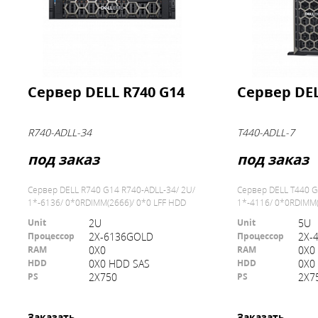
Сервер DELL R740 G14
Сервер DEL
R740-ADLL-34
T440-ADLL-7
под заказ
под заказ
Сервер DELL R740 G14 R740-ADLL-34/ 2U/
Сервер DELL T440 G
1*-6136/ 0*0RDIMM(2666)/ 0*0 LFF HDD
1*-4116/ 0*0RDIMM(
SAS/ 0*LAN10GB
SAS/ 0*LAN10GB/
Unit
Unit
2U
5U
Процессор
Процессор
2X-6136GOLD
2X-
RAM
RAM
0X0
0X0
HDD
HDD
0X0 HDD SAS
0X0
PS
PS
2Х750
2Х7
Заказать
Заказать