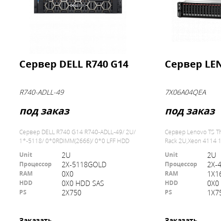
Сервер DELL R740 G14
Сервер LE
R740-ADLL-49
7X06A04QEA
под заказ
под заказ
Сервер DELL R740 G14 R740-ADLL-49/ 2U/
Сервер Lenovo TS T
1*-5118/ 0*0RDIMM(2666)/ 0*0 LFF HDD
Rack 2U,Xeon 4114 
SAS/ 0*LAN10GB
(2.2GHz/85W),16GB
Unit
Unit
2U
2U
Процессор
Процессор
2X-5118GOLD
2X-
RAM
RAM
0X0
1X1
HDD
HDD
0X0 HDD SAS
0X0
PS
PS
2Х750
1Х7
Заказать
Заказать