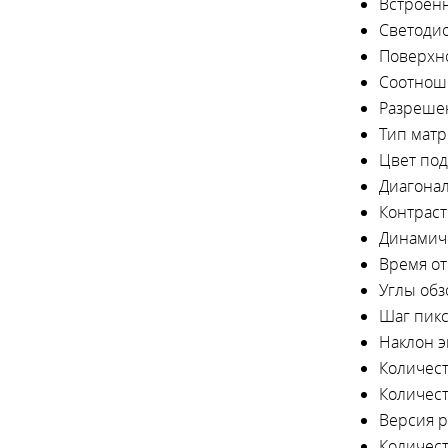
Встроенн
Светодио
Поверхно
Соотнош
Разреше
Тип мат
Цвет под
Диагонал
Контраст
Динамиче
Время от
Углы обз
Шаг пик
Наклон э
Количес
Количес
Версия 
Количес