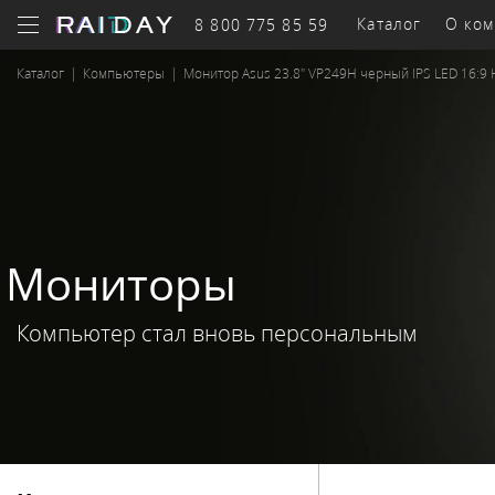
Каталог
О ком
8 800 775 85 59
Каталог
|
Компьютеры
|
Монитор Asus 23.8" VP249H черный IPS LED 16:9
Бизнес-
оборудование
к
Системы
Се
Мониторы
Серверы
хранения
обор
Компьютер стал вновь персональным