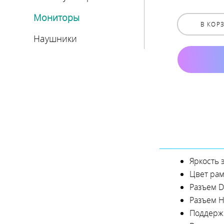
Накопители SSD
Моноблок
Мониторы
В КОР
Оптические приводы
Платформы NUC
Наушники
Память оперативная
Процессоры
Устройства
охлаждения
Флоппи-дисководы
Яркость 
Цвет ра
Разъем D
Разъем 
Поддерж