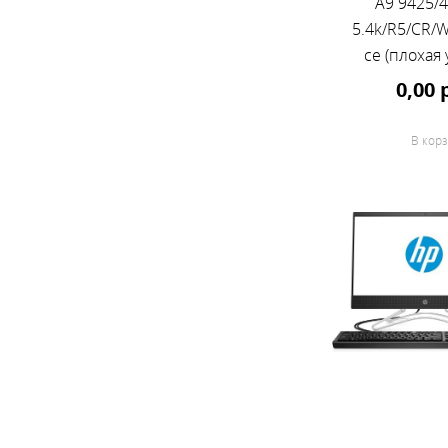
A9 9425/
5.4k/R5/CR/
се (плохая 
0,00 
В корз