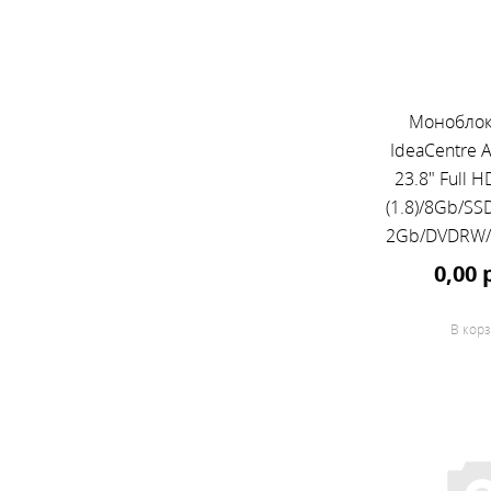
Моноблок
IdeaCentre 
23.8" Full H
(1.8)/8Gb/S
2Gb/DVDRW/C
клавиа
0,00 
мышь/Cam
1920x
В корз