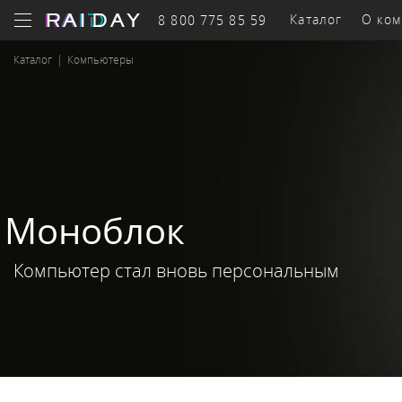
Каталог
О ком
8 800 775 85 59
Каталог
|
Компьютеры
Бизнес-
оборудование
к
Системы
Се
Моноблок
Серверы
хранения
обор
Компьютер стал вновь персональным