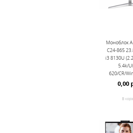
Моноблок Ac
C24-865 23.
i3 8130U (2.
5.4k/
620/CR/Wi
Home/GbitEt
0,00 
клавиа
мышь/
В корз
серебр
1920x