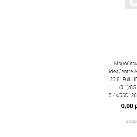
Моноблок
IdeaCentre 
23.8" Full H
(3.1)/8
5.4k/SSD12
630/DVDRW/C
0,00 
клавиа
мышь/Cam
В корз
1920x