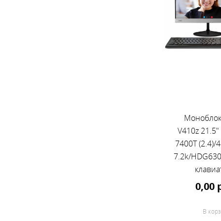
Моноблок
V410z 21.5" 
7400T (2.4)
7.2k/HDG630
клавиа
мышь/Cam
0,00 
1920x
В корз