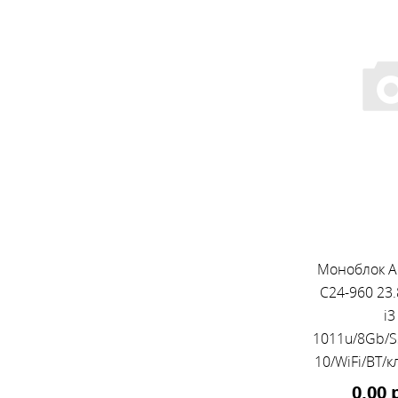
Моноблок Ac
C24-960 23.
i3
1011u/8Gb/
10/WiFi/BT/к
мышь/Cam
0,00 