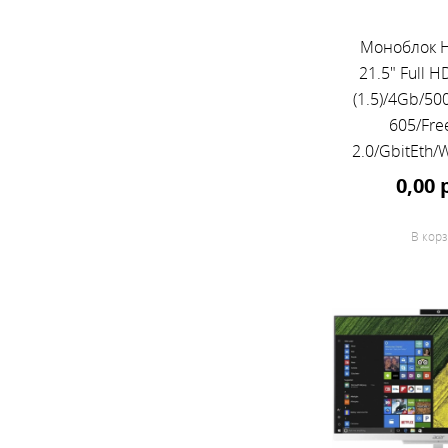
Моноблок H
21.5" Full H
(1.5)/4Gb/5
605/Fre
2.0/GbitEth/
клавиатур
0,00 
черный 19
В корз