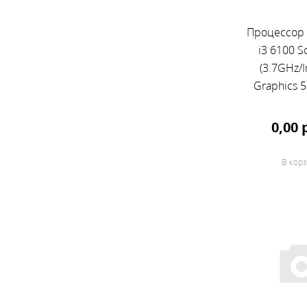
Процессор I
i3 6100 S
(3.7GHz/I
Graphics 
0,00 
В корз