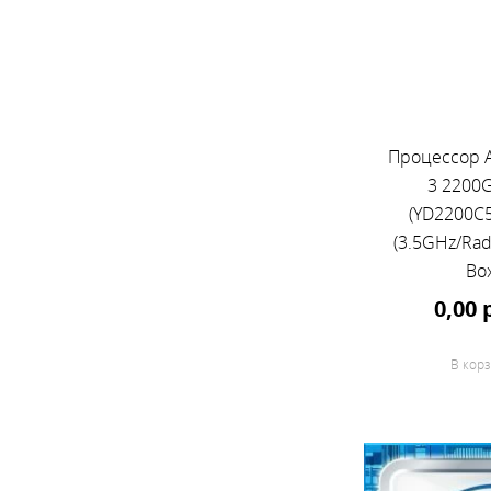
Процессор 
3 2200
(YD2200C
(3.5GHz/Rad
Bo
0,00 
В корз