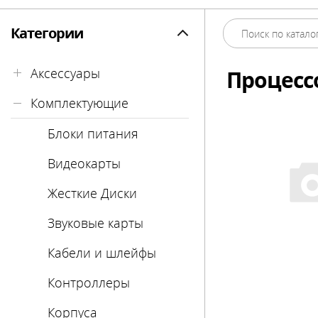
Категории
Аксессуары
Процесс
Комплектующие
Flash drives
Mobile Rack
Блоки питания
USB Hub
Видеокарты
Внешние жесткие
Жесткие Диски
диски
Звуковые карты
Картридеры
Кабели и шлейфы
Сетевые фильтры
Контроллеры
Корпуса