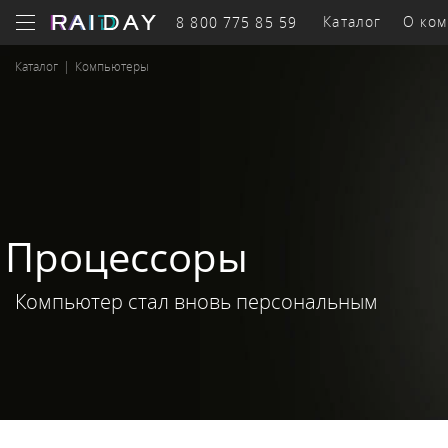
Каталог
О ком
8 800 775 85 59
Каталог
|
Компьютеры
Бизнес-
оборудование
к
Системы
Се
Процессоры
Серверы
хранения
обор
Компьютер стал вновь персональным