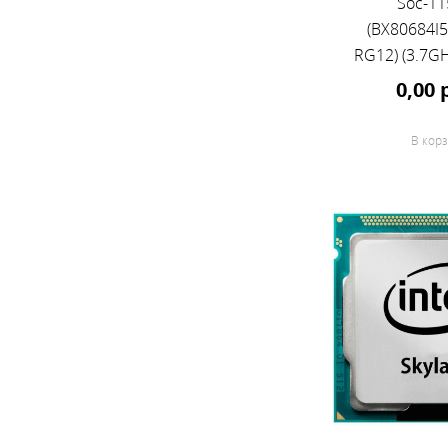
Soc-11
(BX80684I
RG12) (3.7GH
cool
0,00 
В корз