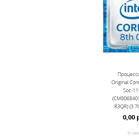
Процессо
Original Cor
Soc-11
(CM806840
R3QR) (3.7
UHD Graph
0,00 
OE
В корз