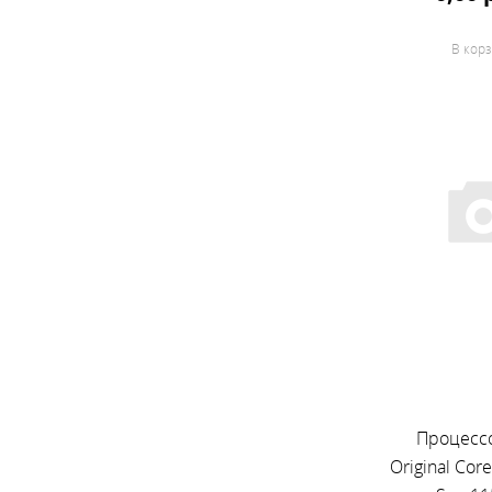
В корз
Процессо
Original Cor