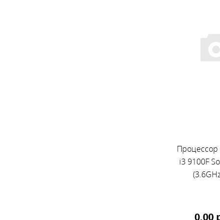
Процессор I
i3 9100F S
(3.6GHz
0,00 