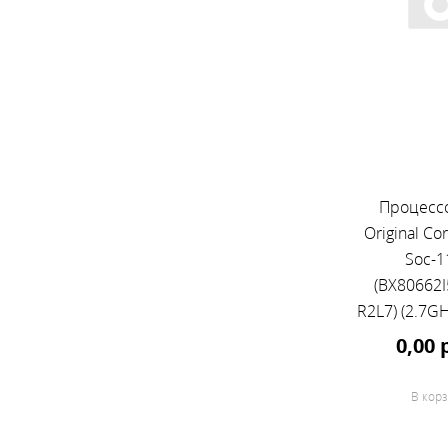
Процессо
Original Co
Soc-1
(BX80662I
R2L7) (2.7GH
Graphics 
0,00 
В корз